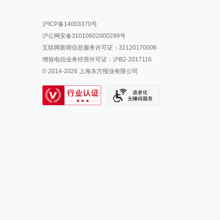
报料热线: 021-962866
澎湃新闻微博
沪ICP备14003370号
报料邮箱: news@thepaper.cn
澎湃新闻公众号
沪公网安备31010602000299号
澎湃新闻抖音号
互联网新闻信息服务许可证：31120170006
派生万物开放平台
增值电信业务经营许可证：沪B2-2017116
© 2014-
2026
上海东方报业有限公司
IP SHANGHAI
SIXTH TONE