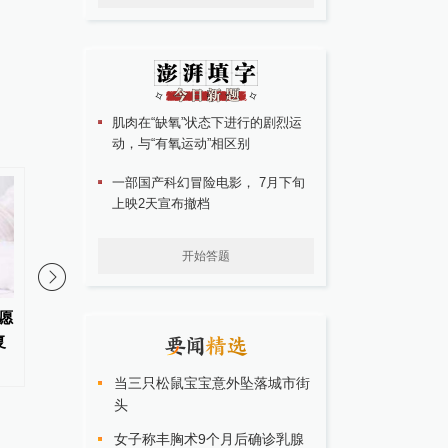
肌肉在“缺氧”状态下进行的剧烈运
动，与“有氧运动”相区别
一部国产科幻冒险电影， 7月下旬
上映2天宣布撤档
开始答题
志愿
“人社（就业）局长进直播间”青
四川资阳原市长王善平
复
海新疆专场活动将举行
十一年，检举他人被认
当三只松鼠宝宝意外坠落城市街
头
女子称丰胸术9个月后确诊乳腺