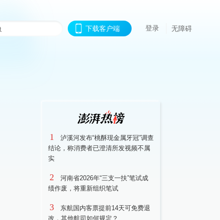
登录
下载客户端
无障碍
1
泸溪河发布“桃酥现金属牙冠”调查
结论，称消费者已澄清所发视频不属
实
2
河南省2026年“三支一扶”笔试成
绩作废，将重新组织笔试
3
东航国内客票提前14天可免费退
改，其他航司如何规定？