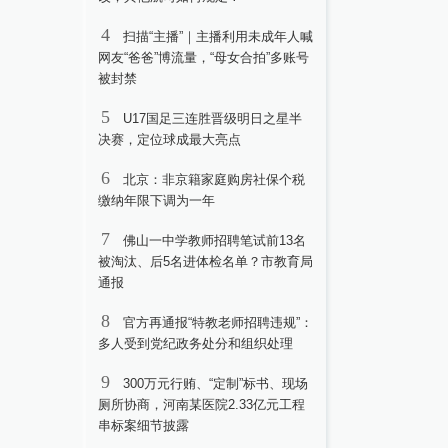
4
扫描“主播”｜主播利用未成年人喊
网友“爸爸”博流量，“母女合拍”多账号
被封禁
5
U17国足三连胜晋级明日之星半
决赛，定位球成最大亮点
6
北京：非京籍家庭购房社保个税
缴纳年限下调为一年
7
佛山一中学教师招聘笔试前13名
被淘汰、后5名进体检名单？市教育局
通报
8
官方再通报“特教老师招聘违规”：
多人受到党纪政务处分和组织处理
9
300万元行贿、“定制”标书、现场
厕所协商，河南某医院2.33亿元工程
串标案细节披露