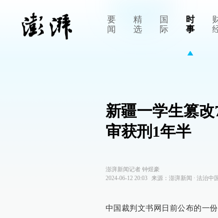
要
精
国
时
闻
选
际
事
新疆一学生篡改
审获刑1年半
澎湃新闻记者 钟煜豪
2024-06-12 20:03
来源：
澎湃新闻
∙
法治中
中国裁判文书网日前公布的一份