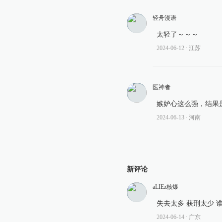
轻舟漫语
太轻了～～～
2024-06-12
∙ 江苏
医神者
嫉妒心这么强，结果
2024-06-13
∙ 河南
新评论
aLIEz核爆
失去太多 获刑太少 
2024-06-14
∙ 广东