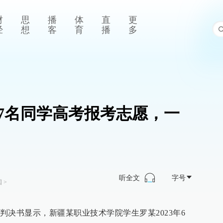
财
思
播
体
直
更
经
想
客
育
播
多
7名同学高考报考志愿，一
听全文
字号
国
>
判决书显示，新疆某职业技术学院学生罗某2023年6