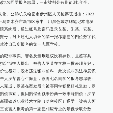
改7名同学报考志愿，一审被判处有期徒刑1年半。
专文化。公诉机关哈密市伊州区人民检察院指控：2023
位于乌鲁木齐市新市区家中，用黑色戴尔牌笔记本电脑
院系统后，通过账号及密码登录艾某、朱某、安某、
账号，对上述七人填录的第一报考志愿的四位数字代
就读自己所报考的第一志愿学校。
的犯罪事实、罪名及量刑建议没有异议，且签字具
指定辩护人提出，被告人罗某在学校一贯表现良好，
价也很好，没有违法犯罪前科，此次犯罪系法律意识
告人罗某曾心生悔意，欲将七名同学的报考志愿改回
未完成，罗某在案发后向被害同学积极赔礼道歉，罗
赔偿事宜，但因赔偿金额未协商一致未能赔偿；罗某
新疆铁道职业技术学院（哈密校区）退学；被害人阿
三被害人报考的第一志愿相应专业的最低录取分数