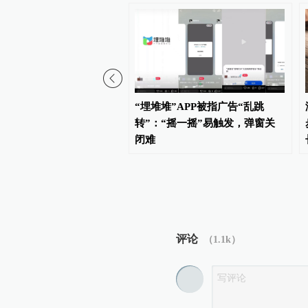
元标成5000元？河南一志愿
“埋堆堆”APP被指广告“乱跳
构被指标错学费致考生复
转”：“摇一摇”易触发，弹窗关
闭难
评论
（
1.1k
）