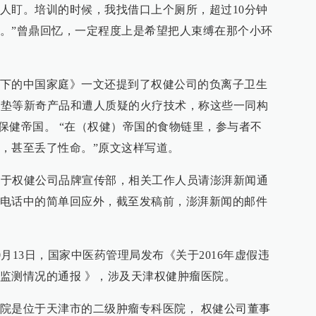
人盯。培训的时候，我找借口上个厕所，超过10分钟
。”曾鼎回忆，一定程度上是希望把人束缚在那个小环
下的中国家庭》一文还提到了权健公司的负离子卫生
健鞋垫等新奇产品和遭人质疑的火疗技术，称这些一同构
的保健帝国。 “在（权健）帝国的食物链里，参与者不
，甚至丢了性命。”原文这样写道。
电位于权健公司品牌宣传部，相关工作人员请澎湃新闻通
电话中的简单回应外，截至发稿前，澎湃新闻的邮件
0月13日，国家中医药管理局发布《关于2016年虚假违
监测情况的通报 》，涉及天津权健肿瘤医院。
院是位于天津市的二级肿瘤专科医院， 权健公司董事