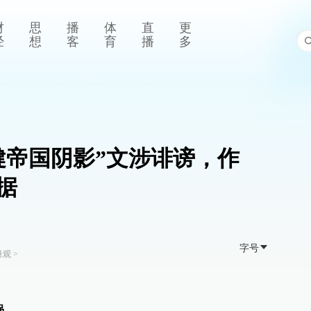
财
思
播
体
直
更
经
想
客
育
播
多
健帝国阴影”文涉诽谤，作
据
字号
量观
>
涡