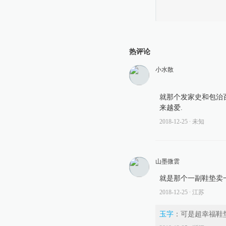
热评论
小水散
就那个发家史和包治
来越爱.
2018-12-25
∙ 未知
山墨微雲
就是那个一副鞋垫卖
2018-12-25
∙ 江苏
玉字
：
可是超幸福鞋