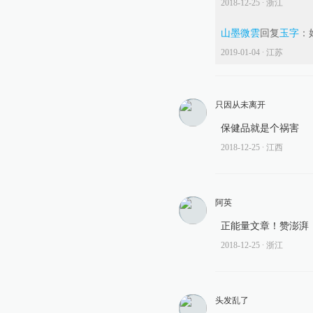
2018-12-25
∙ 浙江
山墨微雲
回复
玉字
：
2019-01-04
∙ 江苏
只因从未离开
保健品就是个祸害
2018-12-25
∙ 江西
阿英
正能量文章！赞澎湃
2018-12-25
∙ 浙江
头发乱了