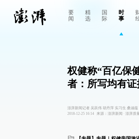
要
精
国
时
闻
选
际
事
权健称“百亿保
者：所写均有证
澎湃新闻记者 吴跃伟 胡丹萍 实习生 桑涵蕴
2018-12-25 16:14
来源：
澎湃新闻
∙
澎湃质
【专题】专题｜权健帝国漩