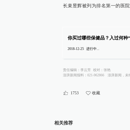
长束昱辉被列为排名第一的医院
你买过哪些保健品？入过何种“
2018-12-25
进行中...
责任编辑：
李云芳
校对：
张艳
澎湃新闻报料：021-962866
澎湃新闻，未
1753
收藏
相关推荐