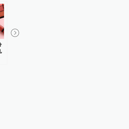
分
沈阳一小区地下车库渗水严重：
2.6万元标成5000元
儿
相关部门称应开发商解决，开发
规划机构被指标错学费
商已被吊销执照
读