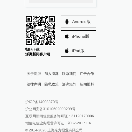
Android版
iPhone版
扫码下载
iPad版
澎湃新闻客户端
关于澎湃
加入澎湃
联系我们
广告合作
法律声明
隐私政策
澎湃矩阵
新闻报料
报料热线: 021-962866
澎湃新闻微博
沪ICP备14003370号
报料邮箱: news@thepaper.cn
澎湃新闻公众号
沪公网安备31010602000299号
澎湃新闻抖音号
互联网新闻信息服务许可证：31120170006
派生万物开放平台
增值电信业务经营许可证：沪B2-2017116
© 2014-
2026
上海东方报业有限公司
IP SHANGHAI