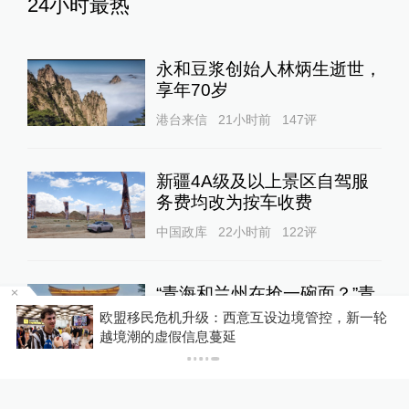
24小时最热
永和豆浆创始人林炳生逝世，
享年70岁
港台来信
21小时前
147
评
新疆4A级及以上景区自驾服
务费均改为按车收费
中国政库
22小时前
122
评
“青海和兰州在抢一碗面？”青
海媒体：这种说法，格局小了
当
欧盟移民危机升级：西意互设边境管控，新一轮
越境潮的虚假信息蔓延
中国政库
18小时前
78
评
蓝厅观察丨被中方反制的7家