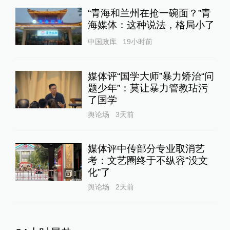
“青海和兰州在抢一碗面？”青
海媒体：这种说法，格局小了
中国政库
19小时前
媒体评“国学大师”暴力矫治“问
题少年”：莫让暴力管教玷污
了国学
舆论场
3天前
媒体评中传部分专业取消艺
考：文艺圈终于不纵容“没文
化”了
1
舆论场
2天前