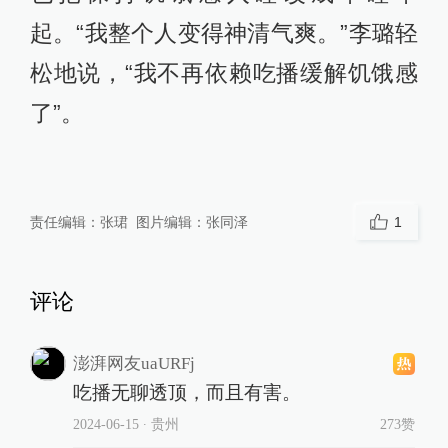
起。“我整个人变得神清气爽。”李璐轻
松地说，“我不再依赖吃播缓解饥饿感
了”。
责任编辑：
张珺
图片编辑：
张同泽
1
评论
澎湃网友uaURFj
吃播无聊透顶，而且有害。
2024-06-15
∙ 贵州
273赞