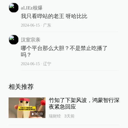
aLIEz核爆
我只看哔站的老王 呀哈比比
2024-06-15
∙ 广东
汉室宗亲
哪个平台那么大胆？不是禁止吃播了
吗？
2024-06-15
∙ 辽宁
相关推荐
竹知了下架风波，鸿蒙智行深
夜紧急回应
00:19
瑞财经
3天前