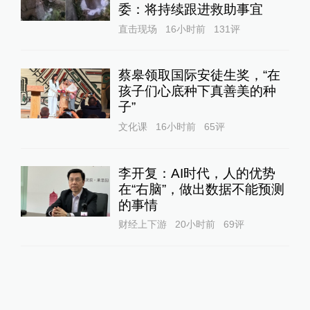
委：将持续跟进救助事宜
直击现场
16小时前
131
评
蔡皋领取国际安徒生奖，“在
孩子们心底种下真善美的种
子”
文化课
16小时前
65
评
李开复：AI时代，人的优势
在“右脑”，做出数据不能预测
的事情
财经上下游
20小时前
69
评