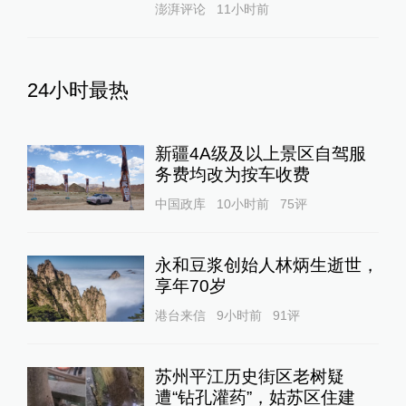
澎湃评论
11小时前
24小时最热
新疆4A级及以上景区自驾服
务费均改为按车收费
中国政库
10小时前
75
评
永和豆浆创始人林炳生逝世，
享年70岁
港台来信
9小时前
91
评
苏州平江历史街区老树疑
遭“钻孔灌药”，姑苏区住建