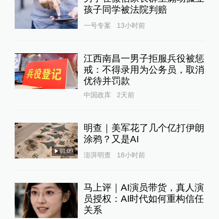
孩子同学被法院判赔
一号专案
13小时前
江西南昌一男子拒服兵役被惩
戒：不得录用为公务员，取消
优待并罚款
中国政库
2天前
明查｜美军花了几个亿打伊朗
涂鸦？又是AI
01:09
澎湃明查
18小时前
马上评｜AI演员带货，真人演
员授权：AI时代如何重构信任
关系