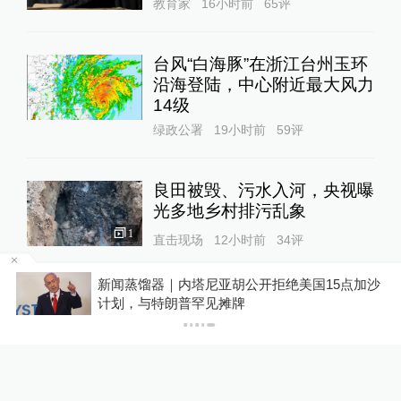
教育家
16小时前
65
评
台风“白海豚”在浙江台州玉环
沿海登陆，中心附近最大风力
14级
绿政公署
19小时前
59
评
良田被毁、污水入河，央视曝
光多地乡村排污乱象
1
直击现场
12小时前
34
评
加沙
你有权知道更多
与特朗普关联的美石油公司拟
下载APP
下载澎湃新闻客户端
在格陵兰岛钻探，岛政府强烈
警告
全球速报
19小时前
62
评