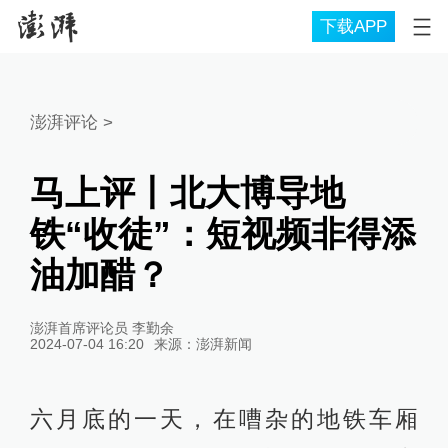
下载APP
澎湃评论
>
马上评丨北大博导地
铁“收徒”：短视频非得添
油加醋？
澎湃首席评论员 李勤余
2024-07-04 16:20
来源：
澎湃新闻
六月底的一天，在嘈杂的地铁车厢