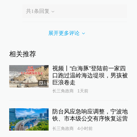
共
1
条回复
展开更多评论
相关推荐
视频丨“白海豚”登陆前一家四
口跑过温岭海边堤坝，男孩被
巨浪卷走
1
长三角政商
1天前
防台风应急响应调整，宁波地
铁、市本级公交有序恢复运营
长三角政商
4小时前