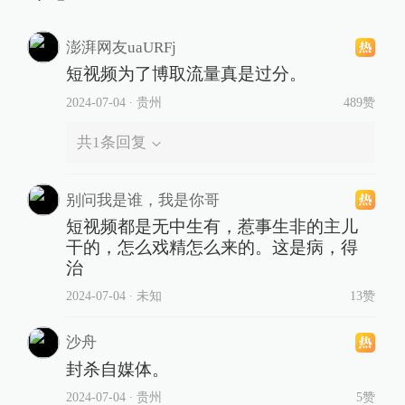
澎湃网友uaURFj
短视频为了博取流量真是过分。
2024-07-04
∙ 贵州
489赞
共
1
条回复
别问我是谁，我是你哥
短视频都是无中生有，惹事生非的主儿
干的，怎么戏精怎么来的。这是病，得
治
2024-07-04
∙ 未知
13赞
沙舟
封杀自媒体。
2024-07-04
∙ 贵州
5赞