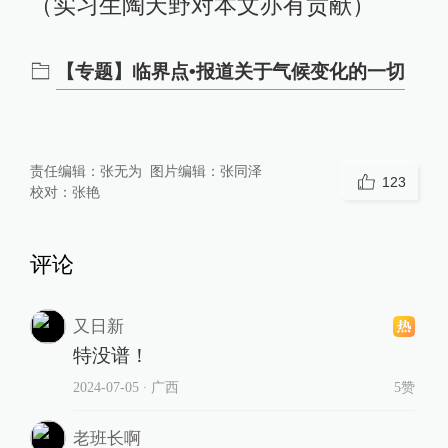
（实习生陶天野对本文亦有贡献）
【专题】临界点•报道关于气候变化的一切
责任编辑：
张无为
图片编辑：
张同泽
123
校对：
张艳
评论
又日新
特没谱！
2024-07-05
∙ 广西
5赞
老班长啊