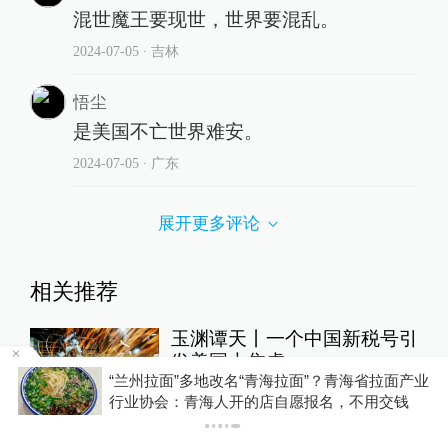
混世魔王要现世，世界要混乱。
2024-07-05
∙ 吉林
悟尘
是美国不亡世界难安。
2024-07-05
∙ 广东
展开更多评论
相关推荐
玉渊谭天丨一个中国新税号引
发美国大焦虑
产业
你有权知道更多
自贸区连线
18小时前
下载APP
下载澎湃新闻客户端