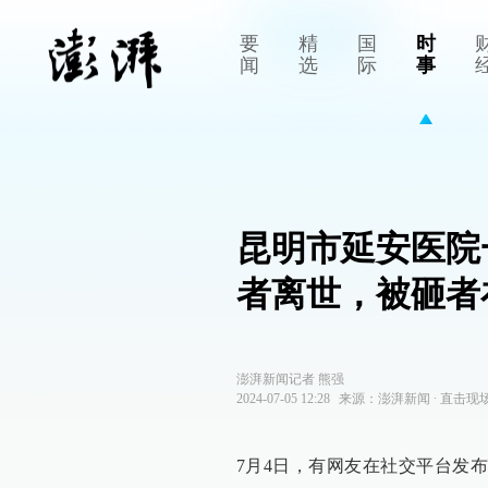
要
精
国
时
闻
选
际
事
昆明市延安医院
者离世，被砸者
澎湃新闻记者 熊强
2024-07-05 12:28
来源：
澎湃新闻
∙
直击现
7月4日，有网友在社交平台发