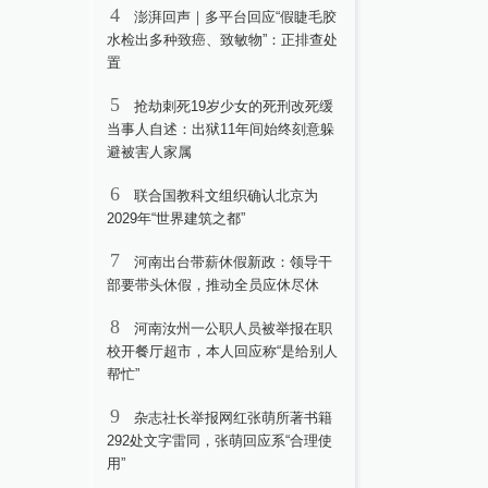
4
澎湃回声｜多平台回应“假睫毛胶
水检出多种致癌、致敏物”：正排查处
置
5
抢劫刺死19岁少女的死刑改死缓
当事人自述：出狱11年间始终刻意躲
避被害人家属
6
联合国教科文组织确认北京为
2029年“世界建筑之都”
7
河南出台带薪休假新政：领导干
部要带头休假，推动全员应休尽休
8
河南汝州一公职人员被举报在职
校开餐厅超市，本人回应称“是给别人
帮忙”
9
杂志社长举报网红张萌所著书籍
292处文字雷同，张萌回应系“合理使
用”