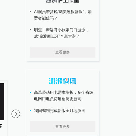
AI演员带货说“戴美瞳很舒服”，消
费者能信吗？
明查｜摩洛哥小伙家门口游泳，
成“偷渡西班牙”？离大谱了
查看更多
高温带动用电需求增长，多个省级
电网用电负荷屡创历史新高
我国编制完成新版全月地质图
茶
抗肿瘤新机制！川北医学院附属
“大小胸”很正常，但乳
查看更多
医院等单位合作发文：极具前景
现象，要赶紧去医院