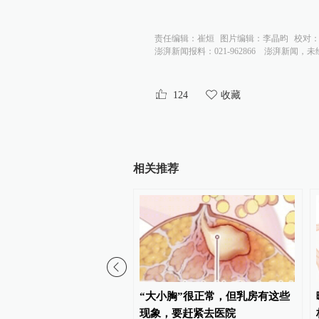
责任编辑：
崔烜
图片编辑：
李晶昀
校对
澎湃新闻报料：021-962866
澎湃新闻，未
124
收藏
相关推荐
新机制！川北医学院附属
“大小胸”很正常，但乳房有这些
单位合作发文：极具前景
现象，要赶紧去医院