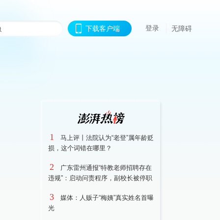
登录
下载客户端
无障碍
1
马上评丨法院认为“老登”属年龄贬
损，这个词错在哪里？
2
广东雷州通报“特教老师招聘存在
违规”：启动问责程序，副校长被停职
3
媒体：人贩子“梅姨”真实姓名首曝
光