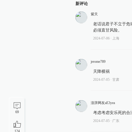
新评论
紫天
老话说君子不立于危
必须直甘风险。
2024-07-06
∙ 上海
jerome789
天降横祸
2024-07-05
∙ 甘肃
澎湃网友aE3yea
69
考虑考虑安乐死的合
2024-07-05
∙ 广东
124