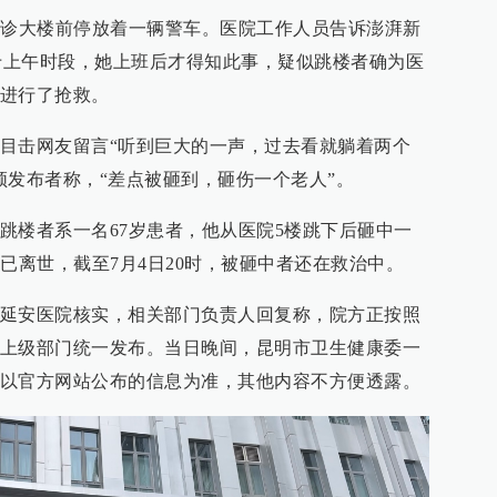
门诊大楼前停放着一辆警车。医院工作人员告诉澎湃新
n），事发于上午时段，她上班后才得知此事，疑似跳楼者确为医
进行了抢救。
目击网友留言“听到巨大的一声，过去看就躺着两个
频发布者称，“差点被砸到，砸伤一个老人”。
跳楼者系一名67岁患者，他从医院5楼跳下后砸中一
已离世，截至7月4日20时，被砸中者还在救治中。
延安医院核实，相关部门负责人回复称，院方正按照
上级部门统一发布。当日晚间，昆明市卫生健康委一
以官方网站公布的信息为准，其他内容不方便透露。