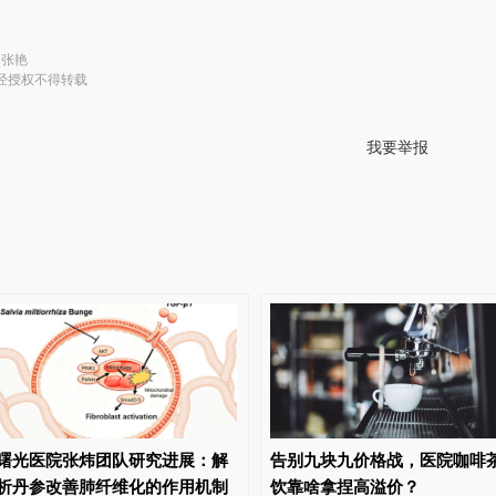
：
张艳
经授权不得转载
我要举报
曙光医院张炜团队研究进展：解
告别九块九价格战，医院咖啡
析丹参改善肺纤维化的作用机制
饮靠啥拿捏高溢价？