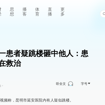
财
思
播
体
直
更
经
想
客
育
播
多
一患者疑跳楼砸中他人：患
在救治
听全文
字号
场
>
布视频称，昆明市延安医院内有人疑似跳楼。