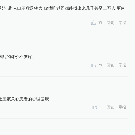
那句话 人口基数足够大 你找吃过得都能找出来几千甚至上万人 更何
33
回复
举报
医院的评价不友好。
29
回复
举报
士应该关心患者的心理健康
5
回复
举报