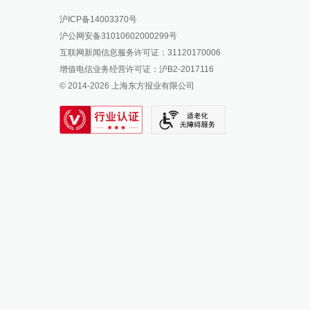
报料热线: 021-962866
澎湃新闻微博
沪ICP备14003370号
报料邮箱: news@thepaper.cn
澎湃新闻公众号
沪公网安备31010602000299号
澎湃新闻抖音号
互联网新闻信息服务许可证：31120170006
派生万物开放平台
增值电信业务经营许可证：沪B2-2017116
© 2014-
2026
上海东方报业有限公司
IP SHANGHAI
SIXTH TONE