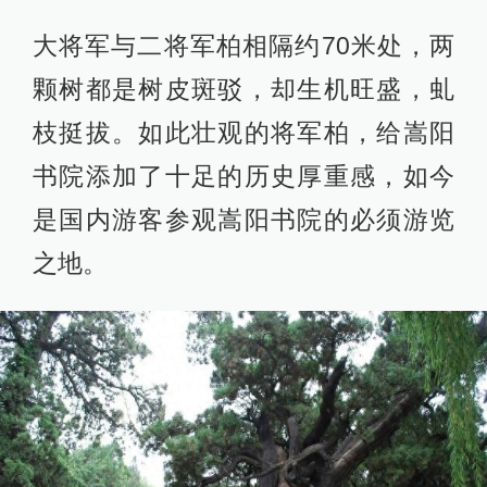
大将军与二将军柏相隔约70米处，两
颗树都是树皮斑驳，却生机旺盛，虬
枝挺拔。如此壮观的将军柏，给嵩阳
书院添加了十足的历史厚重感，如今
是国内游客参观嵩阳书院的必须游览
之地。