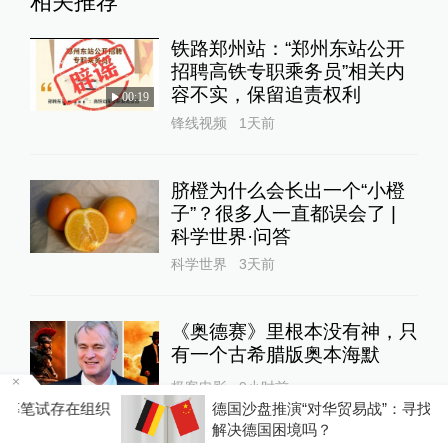
相关推荐
铁路郑州站：“郑州东站公开
招聘高铁专职乘务员”相关内
容不实，保留追责权利
00:19
锋线视频
1天前
脐橙为什么会长出一个“小橙
子”？很多人一直都误会了 |
科学世界·问答
科学世界
3天前
《奥德赛》里根本没有神，只
有一个古希腊版奥本海默
极客电影
9小时前
织
德国沙盘推演“对华贸易战”：寻找中国“软肋”就能
解决德国困境吗？