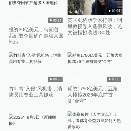
02:04
4小时前
英国剑桥版学术打假：明
00:14
3小时前
星教授卷入造假风波，论
投资30亿美元，特朗普：
文被指抄袭超180处
我们要夺回矿产超级大国
地位
00:25
00:21
4小时前
1小时前
竹叶青“入侵”风机塔，消
耗资1750亿美元，五角
防员用专业工具抓获
大楼拟2026年底前首
测“金穹”