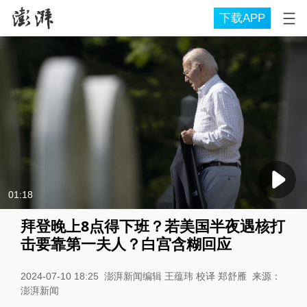
下载APP
01:18
拜登晚上8点得下班？若美国半夜遇核打
击要靠第一夫人？白宫含糊回应
2024-07-10 18:25
澎湃新闻编辑 王蕴玮 校译 郑舒雁
来源：
澎湃新闻