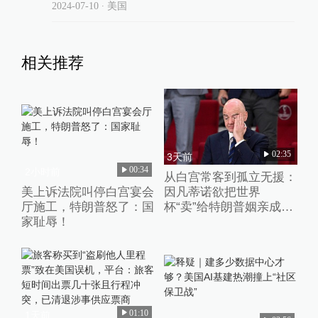
2024-07-10
∙ 美国
相关推荐
02:35
3天前
00:34
2小时前
从白宫常客到孤立无援：
因凡蒂诺欲把世界
美上诉法院叫停白宫宴会
杯“卖”给特朗普姻亲成足
厅施工，特朗普怒了：国
坛“公敌”
家耻辱！
01:10
1天前