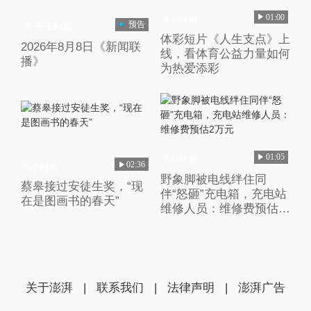
01:00
4小时前
预告
今天 19:00
体彩短片《人生支点》上
2026年8月8日《新闻联
线，看体育公益力量如何
播》
为热爱添彩
01:05
7小时前
02:36
5小时前
野象脚被电线绊住同
蔡皋接过安徒生奖，“现
伴“怒砸”充电箱，充电站
在是图画书的春天”
维修人员：维修费预估2
万元
关于澎湃
|
联系我们
|
法律声明
|
澎湃广告