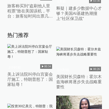
03:56
1天前
旅客称买到“盗刷他人里
释疑｜建多少数据中心才
程票”致在美国误机，平
够？美国AI基建热潮撞
台：旅客短时间出票几十
上“社区保卫战”
张且行程冲突，已清退涉
事供应票商
热门推荐
00:34
2小时前
00:26
2小时前
美上诉法院叫停白宫宴会
美国财长贝森特：霍尔木
厅施工，特朗普怒了：国
兹海峡将逐步失去战略重
家耻辱！
要性