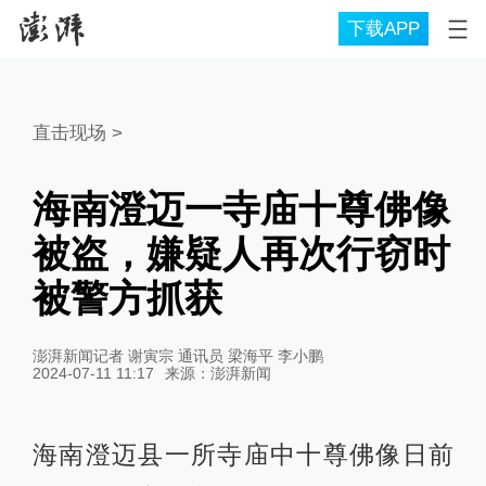
下载APP
直击现场
>
海南澄迈一寺庙十尊佛像
被盗，嫌疑人再次行窃时
被警方抓获
澎湃新闻记者 谢寅宗 通讯员 梁海平 李小鹏
2024-07-11 11:17
来源：
澎湃新闻
海南澄迈县一所寺庙中十尊佛像日前