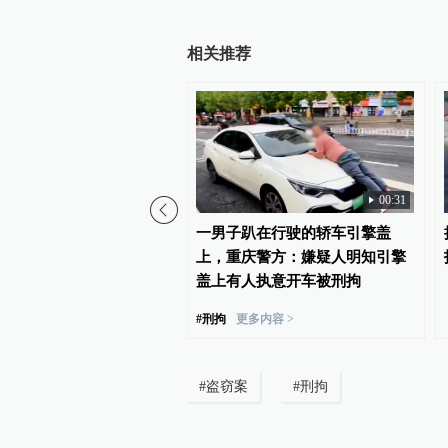
相关推荐
01:46
00:31
｜当聋哑男子比划着“我饿
一男子趴在行驶的轿车引擎盖
上海这位老板娘直接请客
上，重庆警方：嫌疑人明知引擎
盖上有人执意开车被刑拘
#
刑拘
更多内容 >
#
盗窃案
#
刑拘