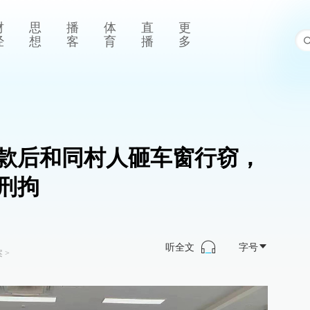
财
思
播
体
直
更
经
想
客
育
播
多
款后和同村人砸车窗行窃，
刑拘
听全文
字号
案
>