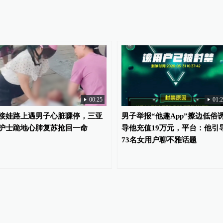
00:25
01:
接娃路上遇男子心脏骤停，三亚
男子举报“他趣App”擦边低俗
护士跪地心肺复苏抢回一命
导他充值19万元，平台：他引
73名女用户聊不雅话题