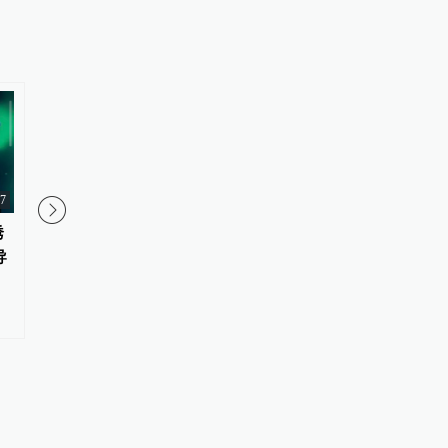
27
诱
江西南昌一男子拒服兵役被惩
暖侬心｜当聋哑男子比
导
戒：不得录用为公务员，取消优
了”，上海这位老板娘
待并罚款