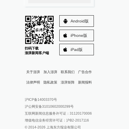
Android版
iPhone版
扫码下载
iPad版
澎湃新闻客户端
关于澎湃
加入澎湃
联系我们
广告合作
法律声明
隐私政策
澎湃矩阵
新闻报料
报料热线: 021-962866
澎湃新闻微博
沪ICP备14003370号
报料邮箱: news@thepaper.cn
澎湃新闻公众号
沪公网安备31010602000299号
澎湃新闻抖音号
互联网新闻信息服务许可证：31120170006
派生万物开放平台
增值电信业务经营许可证：沪B2-2017116
© 2014-
2026
上海东方报业有限公司
IP SHANGHAI