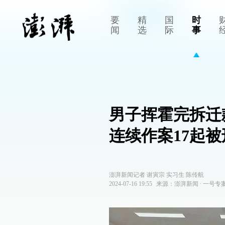
要
精
国
时
闻
选
际
事
男子挥霍完拆迁
连续作案17起被
澎湃新闻记者 谢寅宗 实习生 陈传航
2024-07-16 19:55
来源：
澎湃新闻
∙
一号专