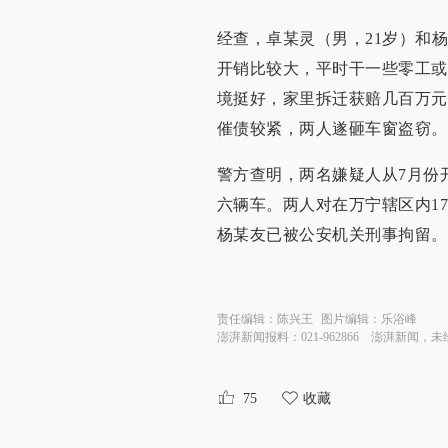
经查，卓某灵（男，21岁）和
开销比较大，平时干一些零工或
境挺好，家里拆迁获赔几百万元
催债较紧，两人遂砸车窗盗窃。
警方查明，两名嫌疑人从7月份
六辆车。两人对在万宁辖区内1
杨某友已被公安机关刑事拘留。
责任编辑：
陈兴王
图片编辑：
乐浴峰
澎湃新闻报料：021-962866
澎湃新闻，未
75
收藏