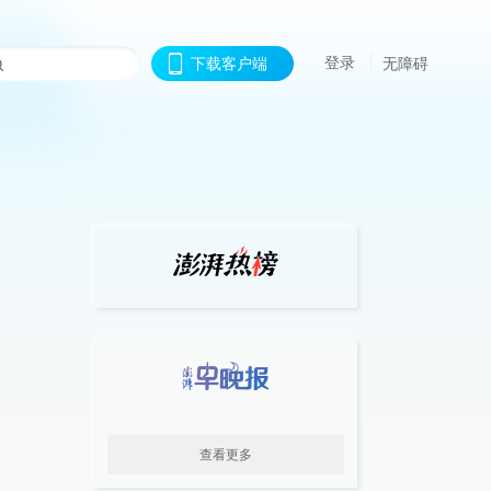
登录
下载客户端
无障碍
查看更多