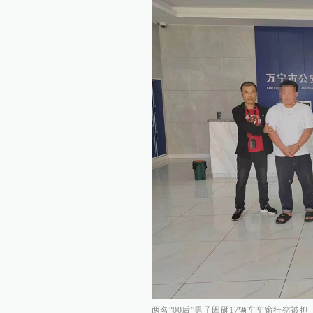
两名“00后”男子因砸17辆车车窗行窃被抓