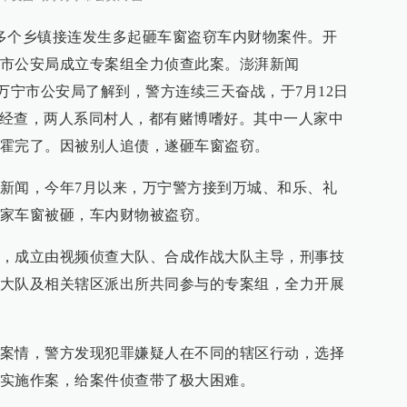
多个乡镇接连发生多起砸车窗盗窃车内财物案件。开
市公安局成立专案组全力侦查此案。澎湃新闻
月16日从万宁市公安局了解到，警方连续三天奋战，于7月12日
获。经查，两人系同村人，都有赌博嗜好。其中一人家中
霍完了。因被别人追债，遂砸车窗盗窃。
新闻，今年7月以来，万宁警方接到万城、和乐、礼
家车窗被砸，车内财物被盗窃。
，成立由视频侦查大队、合成作战大队主导，刑事技
大队及相关辖区派出所共同参与的专案组，全力开展
案情，警方发现犯罪嫌疑人在不同的辖区行动，选择
实施作案，给案件侦查带了极大困难。