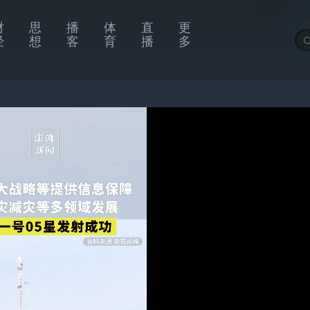
财
思
播
体
直
更
经
想
客
育
播
多