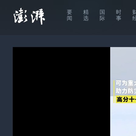
要
精
国
时
闻
选
际
事