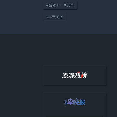
#
高分十一号05星
#
卫星发射
00:35
著名肝病学家冯百芳逝世，曾成
功研制中国第一支乙型肝炎疫苗