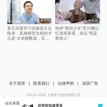
是外围的修修补补
01:17
01:26
41分钟前
44分钟前
复旦深度学习实验室主任
96岁“敦煌少女”常沙娜记
陈涛：具身模型当前的卡
忆渐渐衰退，未忘“我是
点是“太依赖数据，且缺
敦煌人”
乏失败的数据”
关于澎湃
|
联系我们
|
法律声明
|
澎湃广告
©2014~
2026
上海东方报业有限公司
沪ICP证：沪B2-20170116 | 沪ICP备14003370号
美国
你有权知道更多