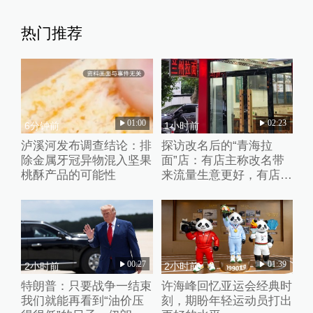
热门推荐
01:00
02:23
6分钟前
1小时前
泸溪河发布调查结论：排
探访改名后的“青海拉
除金属牙冠异物混入坚果
面”店：有店主称改名带
桃酥产品的可能性
来流量生意更好，有店家
未换店招“兰州”“青海”元
素并存
00:27
01:39
2小时前
2小时前
特朗普：只要战争一结束
许海峰回忆亚运会经典时
我们就能再看到“油价压
刻，期盼年轻运动员打出