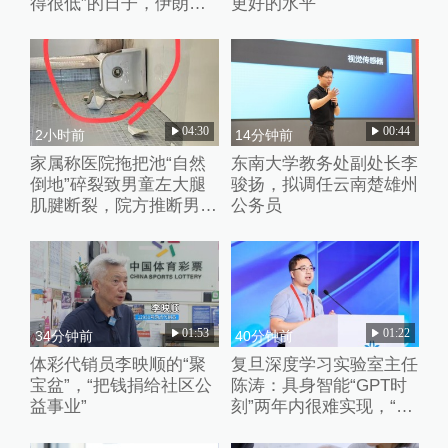
得很低”的日子，伊朗撑
更好的水平
不了多久
04:30
00:44
2小时前
14分钟前
家属称医院拖把池“自然
东南大学教务处副处长李
倒地”碎裂致男童左大腿
骏扬，拟调任云南楚雄州
肌腱断裂，院方推断男童
公务员
系踩踏池子后重心失衡滑
倒
01:53
01:22
34分钟前
40分钟前
体彩代销员李映顺的“聚
复旦深度学习实验室主任
宝盆”，“把钱捐给社区公
陈涛：具身智能“GPT时
益事业”
刻”两年内很难实现，“卷
数据”、“卷强化学习”都只