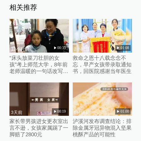
相关推荐
00:35
01:08
13小时前
2小时前
“床头放菜刀壮胆的女
救命之恩十八载念念不
孩”考上师范大学，8年前
忘，早产女孩带录取通知
老师温暖的一句话改写了
书，回医院感谢当年医生
她的人生
00:19
01:00
3天前
6分钟前
家长带男孩进女更衣室出
泸溪河发布调查结论：排
言不逊，女孩家属踢了一
除金属牙冠异物混入坚果
脚赔了2800元
桃酥产品的可能性