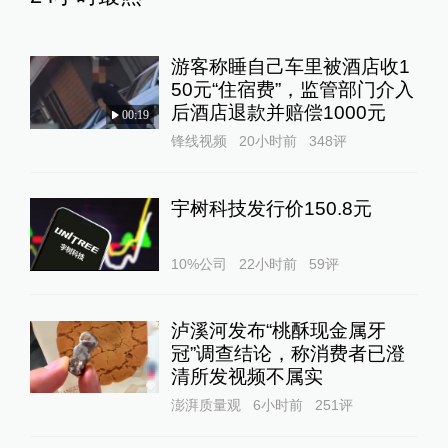
游客称睡自己车里被酒店收1
50元“住宿费”，监管部门介入
后酒店退款并赔偿1000元
00:19
锋线视频
20小时前
348
评
宇树科技发行价150.8元
10%公司
22小时前
59
评
泸溪河发布“桃酥现金属牙
冠”调查结论，称消费者已澄
清所发视频不属实
澎湃质量观
6小时前
251
评