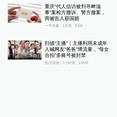
重庆“代人信访被判寻衅滋
事”案检方撤诉、警方撤案，
两被告人获国赔
一号专案
1天前
53
评
扫描“主播”｜主播利用未成年
人喊网友“爸爸”博流量，“母女
合拍”多账号被封禁
1
直击现场
7小时前
135
评