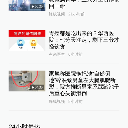
回一命
00:30
锋线视频
21小时前
胃癌都是吃出来的？华西医
院：七分天注定，剩下三分才
怪饮食
有来医生
6小时前
家属称医院拖把池“自然倒
地”碎裂致男童左大腿肌腱断
裂，院方推断男童系踩踏池子
04:30
后重心失衡滑倒
锋线视频
8小时前
24小时最热