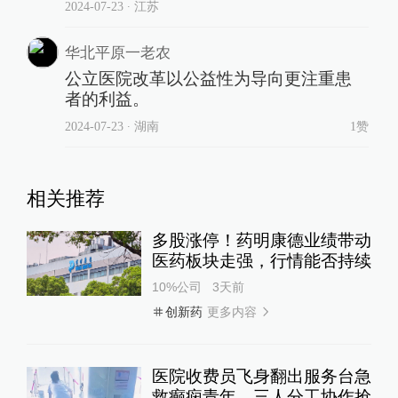
2024-07-23
∙ 江苏
华北平原一老农
公立医院改革以公益性为导向更注重患
者的利益。
2024-07-23
∙ 湖南
1赞
相关推荐
多股涨停！药明康德业绩带动
医药板块走强，行情能否持续
10%公司
3天前
更多内容
创新药
医院收费员飞身翻出服务台急
救癫痫青年，三人分工协作抢