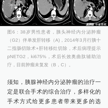
图6：38岁男性患者，胰头神经内分泌肿瘤
（G2）伴单发肝转移（A)，2014年3月行胰十
二指肠切除术+肝转移灶切除，术后病理提示
pNETG2，ki675%，术后长效奥曲肽辅助治
疗，目前肿瘤未复发（B，C）。
须知，胰腺神经内分泌肿瘤的治疗一
定是联合手术的综合治疗，多样化的
手术方式给更多患者带来更多的选