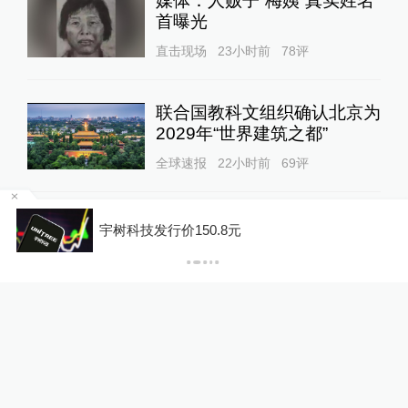
媒体：人贩子“梅姨”真实姓名
首曝光
直击现场
23小时前
78
评
联合国教科文组织确认北京为
2029年“世界建筑之都”
全球速报
22小时前
69
评
大外交｜美国同时关闭5处使
宇树科技发行价150.8元
P
领馆，背后是财政资源洗牌与
霸权模式变迁？
大国外交
23小时前
34
评
暮年常沙娜：记忆消逝处，不
褪色的敦煌人生
澎湃人物
12小时前
65
评