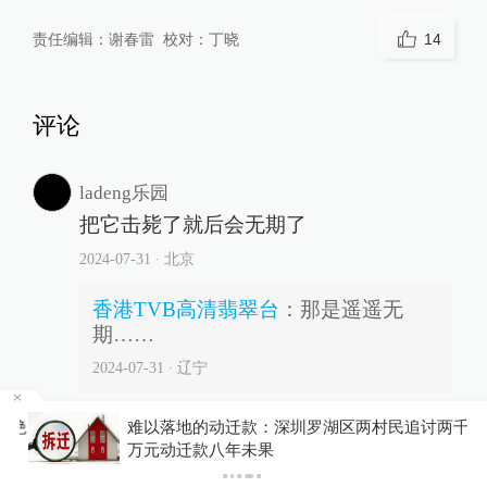
责任编辑：
谢春雷
校对：
丁晓
14
评论
ladeng乐园
把它击毙了就后会无期了
2024-07-31
∙ 北京
香港TVB高清翡翠台
：
那是遥遥无
期……
2024-07-31
∙ 辽宁
拒绝
难以落地的动迁款：深圳罗湖区两村民追讨两千
体育迷w
万元动迁款八年未果
死刑