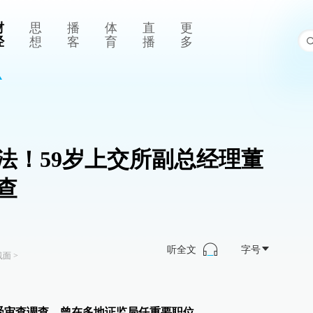
财
思
播
体
直
更
经
想
客
育
播
多
法！59岁上交所副总经理董
查
听全文
字号
线面
>
受审查调查，曾在多地证监局任重要职位