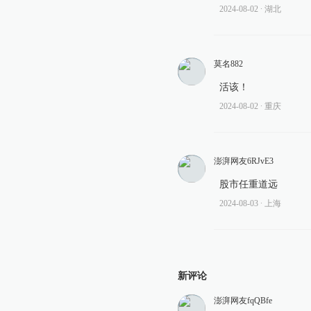
2024-08-02
∙ 湖北
莫名882
活该！
2024-08-02
∙ 重庆
澎湃网友6RJvE3
股市任重道远
2024-08-03
∙ 上海
新评论
澎湃网友fqQBfe