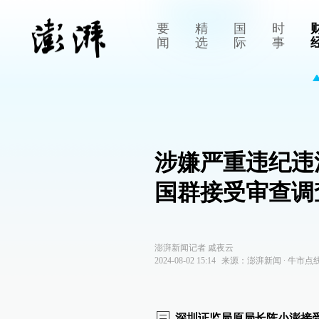
要
精
国
时
闻
选
际
事
涉嫌严重违纪违
国群接受审查调
澎湃新闻记者 戚夜云
2024-08-02 15:14
来源：
澎湃新闻
∙
牛市点
深圳证监局原局长陈小澎接