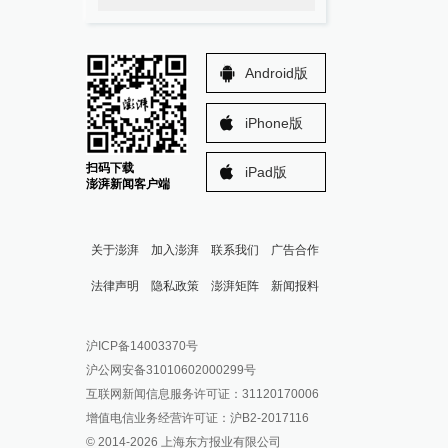
Android版
iPhone版
扫码下载
iPad版
澎湃新闻客户端
关于澎湃
加入澎湃
联系我们
广告合作
法律声明
隐私政策
澎湃矩阵
新闻报料
报料热线: 021-962866
澎湃新闻微博
沪ICP备14003370号
报料邮箱: news@thepaper.cn
澎湃新闻公众号
沪公网安备31010602000299号
澎湃新闻抖音号
互联网新闻信息服务许可证：31120170006
派生万物开放平台
增值电信业务经营许可证：沪B2-2017116
© 2014-
2026
上海东方报业有限公司
IP SHANGHAI