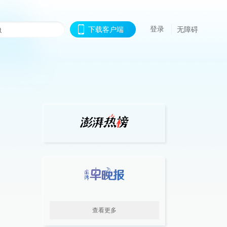
登录
下载客户端
无障碍
查看更多