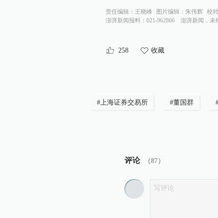
责任编辑：
王晓峰
图片编辑：
朱伟辉
校
澎湃新闻报料：021-962866
澎湃新闻，未
258
收藏
#
上海证券交易所
#
董国群
评论
（
87
）