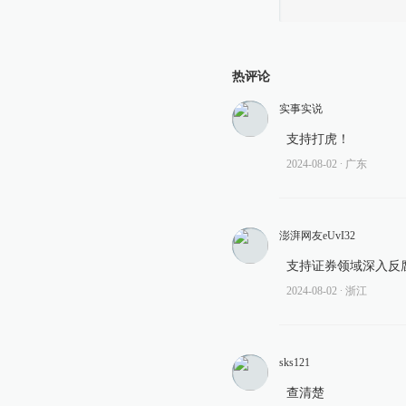
热评论
实事实说
支持打虎！
2024-08-02
∙ 广东
澎湃网友eUvI32
支持证券领域深入反
2024-08-02
∙ 浙江
sks121
查清楚