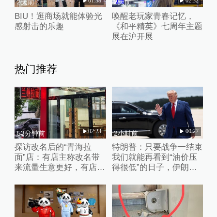
01:38
02:32
2天前
2天前
BIU！逛商场就能体验光
唤醒老玩家青春记忆，
感射击的乐趣
《和平精英》七周年主题
展在沪开展
热门推荐
02:23
00:27
53分钟前
2小时前
探访改名后的“青海拉
特朗普：只要战争一结束
面”店：有店主称改名带
我们就能再看到“油价压
来流量生意更好，有店家
得很低”的日子，伊朗撑
未换店招“兰州”“青海”元
不了多久
素并存