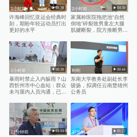
01:39
04:30
1小时前
2小时前
许海峰回忆亚运会经典时
家属称医院拖把池“自然
刻，期盼年轻运动员打出
倒地”碎裂致男童左大腿
更好的水平
肌腱断裂，院方推断男童
系踩踏池子后重心失衡滑
倒
00:39
00:44
2小时前
刚刚
暴雨时禁止入内躲雨？山
东南大学教务处副处长李
西忻州市中心血站：群众
骏扬，拟调任云南楚雄州
未与屋内人员沟通，已批
公务员
评教育工作人员
01:53
01:22
21分钟前
27分钟前