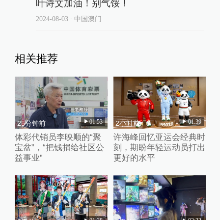
叶诗文加油！别气馁！
2024-08-03
∙ 中国澳门
相关推荐
01:53
01:39
25分钟前
2小时前
体彩代销员李映顺的“聚
许海峰回忆亚运会经典时
宝盆”，“把钱捐给社区公
刻，期盼年轻运动员打出
益事业”
更好的水平