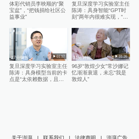
体彩代销员李映顺的“聚
复旦深度学习实验室主任
宝盆”，“把钱捐给社区公
陈涛：具身智能“GPT时
益事业”
刻”两年内很难实现，“卷
数据”、“卷强化学习”都只
是外围的修修补补
01:17
01:26
27分钟前
31分钟前
复旦深度学习实验室主任
96岁“敦煌少女”常沙娜记
陈涛：具身模型当前的卡
忆渐渐衰退，未忘“我是
点是“太依赖数据，且缺
敦煌人”
乏失败的数据”
关于澎湃
|
联系我们
|
法律声明
|
澎湃广告