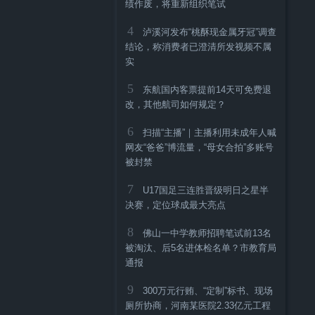
绩作废，将重新组织笔试
4
泸溪河发布“桃酥现金属牙冠”调查
结论，称消费者已澄清所发视频不属
实
5
东航国内客票提前14天可免费退
改，其他航司如何规定？
6
扫描“主播”｜主播利用未成年人喊
网友“爸爸”博流量，“母女合拍”多账号
被封禁
7
U17国足三连胜晋级明日之星半
决赛，定位球成最大亮点
8
佛山一中学教师招聘笔试前13名
被淘汰、后5名进体检名单？市教育局
通报
9
300万元行贿、“定制”标书、现场
厕所协商，河南某医院2.33亿元工程