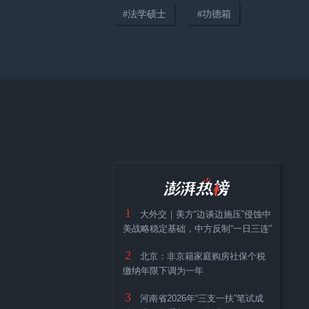
#
法学硕士
#
功德箱
01:10
旅客称买到“盗刷他人里程票”致
在美国误机，平台：旅客短时间
出票几十张且行程冲突，已清退
涉事供应票商
1
大外交｜美方“边谈边施压”侵蚀中
美战略稳定基础，中方反制“一日三连”
2
北京：非京籍家庭购房社保个税
01:40
缴纳年限下调为一年
沙琪玛吃出假牙异物？厂家：已
3
河南省2026年“三支一扶”笔试成
成立联合调查组，结果这两天出