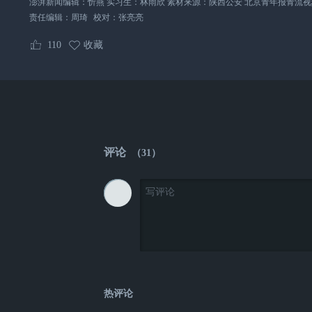
澎湃新闻编辑：忻燕 实习生：林雨欣 素材来源：陕西公安 北京青年报青流视
责任编辑：
周琦
校对：
张亮亮
110
收藏
评论
（
31
）
热评论