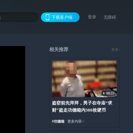
登录
下载客户端
无障碍
相关推荐
更多>
00:23
盗窃前先拜拜，男子在寺庙“求
财”盗走功德箱内300枚硬币
#
功德箱
更多内容 >