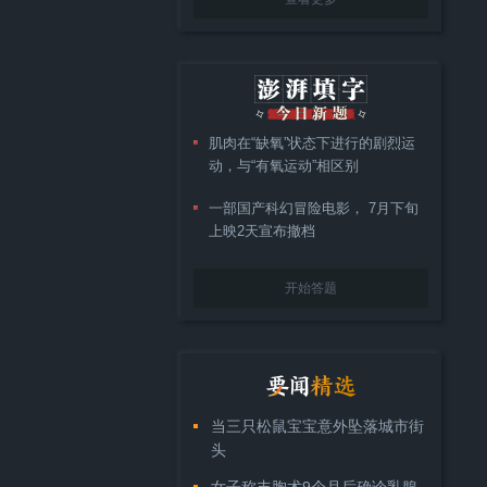
肌肉在“缺氧”状态下进行的剧烈运
动，与“有氧运动”相区别
一部国产科幻冒险电影， 7月下旬
上映2天宣布撤档
开始答题
当三只松鼠宝宝意外坠落城市街
头