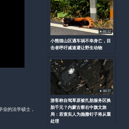
01:12
小熊猫山区遇车祸不幸身亡，目
击者呼吁减速避让野生动物
00:37
游客称自驾草原被扎胎服务区换
胎千元？内蒙古察右中旗文旅
毕业的法学硕士，
局：若查实人为抛撒钉子将从重
处理