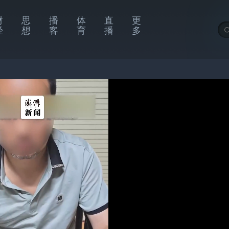
财
思
播
体
直
更
经
想
客
育
播
多
前先拜拜，男子在寺庙“求
300枚硬币