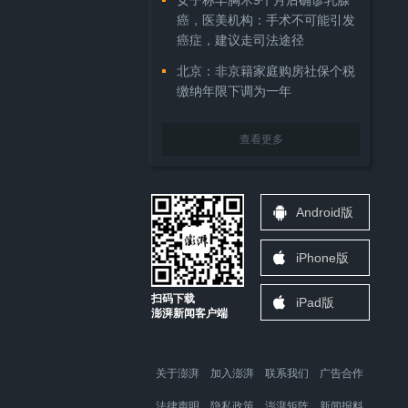
女子称丰胸术9个月后确诊乳腺
癌，医美机构：手术不可能引发
癌症，建议走司法途径
北京：非京籍家庭购房社保个税
缴纳年限下调为一年
查看更多
Android版
iPhone版
扫码下载
iPad版
澎湃新闻客户端
关于澎湃
加入澎湃
联系我们
广告合作
法律声明
隐私政策
澎湃矩阵
新闻报料