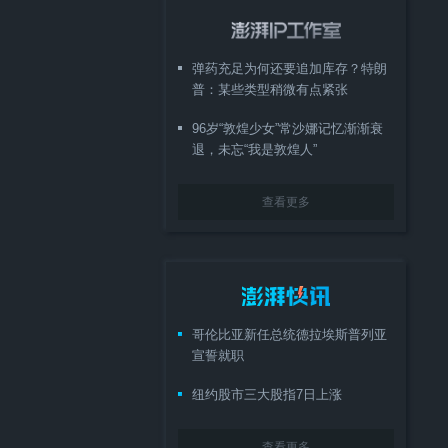
弹药充足为何还要追加库存？特朗
普：某些类型稍微有点紧张
96岁“敦煌少女”常沙娜记忆渐渐衰
退，未忘“我是敦煌人”
查看更多
哥伦比亚新任总统德拉埃斯普列亚
宣誓就职
纽约股市三大股指7日上涨
查看更多