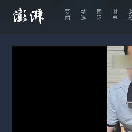
要
精
国
时
闻
选
际
事
即将播放：
盗窃
财”盗走功德箱内