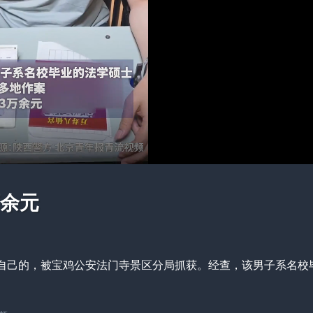
暂不连播
6
秒后 进入自动播放
重播
万余元
自己的，被宝鸡公安法门寺景区分局抓获。经查，该男子系名校