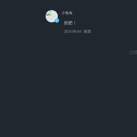
小兔兔
胆肥！
2024-08-04
∙ 陕西
已