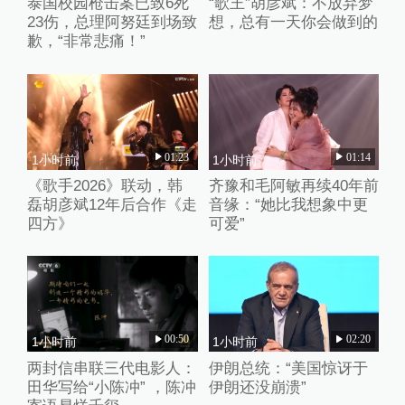
泰国校园枪击案已致6死
“歌王”胡彦斌：不放弃梦
23伤，总理阿努廷到场致
想，总有一天你会做到的
歉，“非常悲痛！”
01:23
01:14
1小时前
1小时前
《歌手2026》联动，韩
齐豫和毛阿敏再续40年前
磊胡彦斌12年后合作《走
音缘：“她比我想象中更
四方》
可爱”
00:50
02:20
1小时前
1小时前
两封信串联三代电影人：
伊朗总统：“美国惊讶于
田华写给“小陈冲” ，陈冲
伊朗还没崩溃”