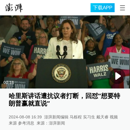
下载APP
00:18
哈里斯讲话遭抗议者打断，回怼“想要特
朗普赢就直说”
2024-08-08 16:39
澎湃新闻编辑 马栎程 实习生 戴天睿 视频
来源 参考消息
来源：
澎湃新闻