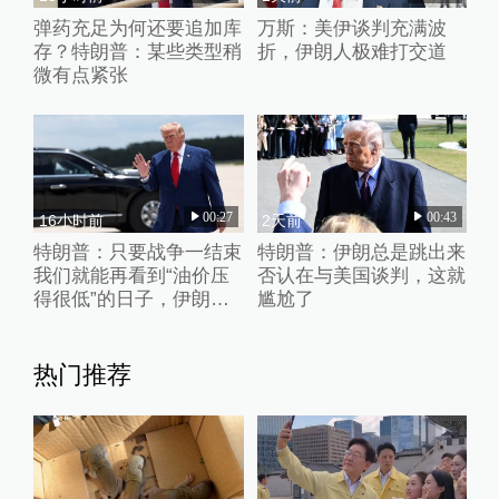
弹药充足为何还要追加库
万斯：美伊谈判充满波
存？特朗普：某些类型稍
折，伊朗人极难打交道
微有点紧张
00:27
00:43
16小时前
2天前
特朗普：只要战争一结束
特朗普：伊朗总是跳出来
我们就能再看到“油价压
否认在与美国谈判，这就
得很低”的日子，伊朗撑
尴尬了
不了多久
热门推荐