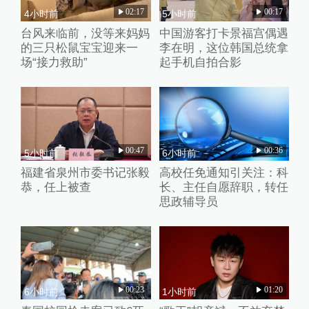
02:17
00:17
4小时前
5小时前
台风来临前，没等来妈妈
中国游客打卡景福宫偶遇
的三只松鼠宝宝迎来一
李在明，这位韩国总统拿
场“接力救助”
起手机自拍合影
00:47
00:36
5小时前
6小时前
福建省泉州市委书记张毅
高校任免通知引关注：科
恭，任上被查
长、主任自愿辞职，转任
思政辅导员
00:23
01:20
6小时前
1小时前