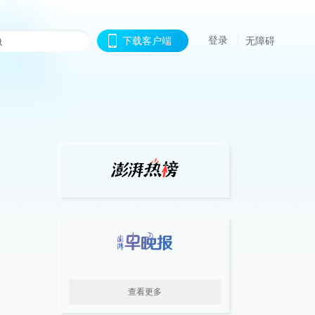
登录
下载客户端
无障碍
查看更多