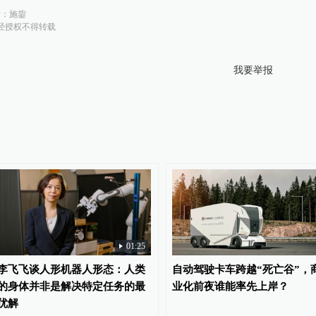
对：
施鋆
经授权不得转载
我要举报
01:25
李飞飞谈人形机器人形态：人类
自动驾驶卡车跨越“死亡谷”，
的身体并非是解决特定任务的最
业化前夜谁能率先上岸？
优解