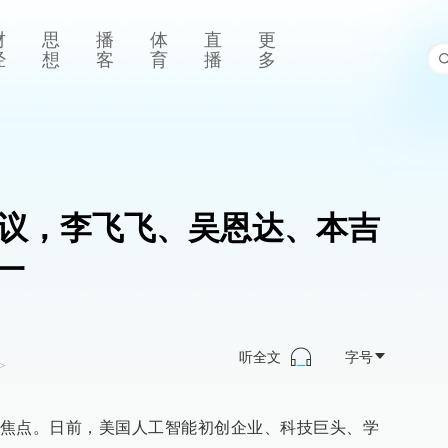
财
思
播
体
直
更
经
想
客
育
播
多
争议，李飞飞、吴恩达、本吉
一
听全文
字号
>
焦点。日前，美国人工智能初创企业、科技巨头、学