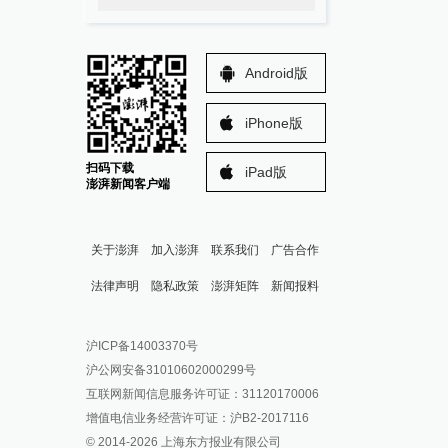
Android版
iPhone版
扫码下载
iPad版
澎湃新闻客户端
关于澎湃
加入澎湃
联系我们
广告合作
法律声明
隐私政策
澎湃矩阵
新闻报料
报料热线: 021-962866
澎湃新闻微博
沪ICP备14003370号
报料邮箱: news@thepaper.cn
澎湃新闻公众号
沪公网安备31010602000299号
澎湃新闻抖音号
互联网新闻信息服务许可证：31120170006
派生万物开放平台
增值电信业务经营许可证：沪B2-2017116
© 2014-
2026
上海东方报业有限公司
IP SHANGHAI