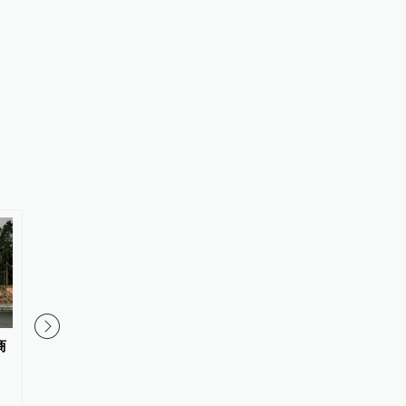
商
自动驾驶下半场，决胜逻辑早已
炼化白领！中国大厂，
跳出“唯规模论”？
桌面？