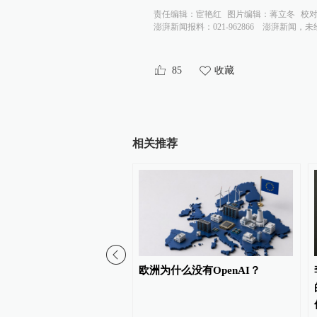
责任编辑：
宦艳红
图片编辑：
蒋立冬
校
澎湃新闻报料：021-962866
澎湃新闻，未
85
收藏
相关推荐
领！中国大厂，占领你的
欧洲为什么没有OpenAI？