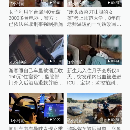
02:01
00:35
2小时前
12分钟前
女子利用平台漏洞0元薅
“床头放菜刀壮胆的女
3000多台电器，警方：
孩”考上师范大学，8年前
已依法采取刑事强制措施
老师温暖的一句话改写了
她的人生
00:19
00:44
43分钟前
1小时前
游客睡自己车里被酒店收
新生儿入住月子会所仅4
150元“住宿费”，监管部
天，突发颅内出血被送进
门介入后酒店退款并赔偿
ICU，宝妈：监控拍到护
1000元
理人员扇婴儿耳光
00:22
00:38
1小时前
2小时前
闻到车内有异味发现女乘
游客驾车被困河道，乌鲁