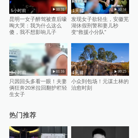
00:31
00:34
5小时前
1天前
昆明一女子醉驾被查后嚎
发现女子欲轻生，安徽芜
啕大哭：我为什么这么
湖休假刑警和妻儿秒
傻，我不想影响儿子
变“救援小分队”
01:16
00:25
3小时前
1天前
只因回头多看一眼！夫妻
小众到包场！元谋土林的
俩狂奔20米拉回翻护栏轻
治愈时刻
生女子
热门推荐