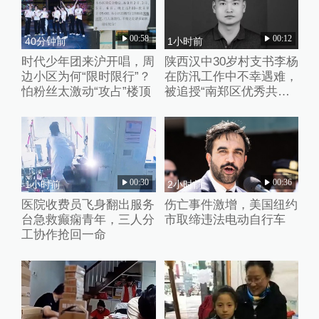
00:58
00:12
40分钟前
1小时前
时代少年团来沪开唱，周
陕西汉中30岁村支书李杨
边小区为何“限时限行”？
在防汛工作中不幸遇难，
怕粉丝太激动“攻占”楼顶
被追授“南郑区优秀共产
党员”称号
00:30
00:36
1小时前
2小时前
医院收费员飞身翻出服务
伤亡事件激增，美国纽约
台急救癫痫青年，三人分
市取缔违法电动自行车
工协作抢回一命