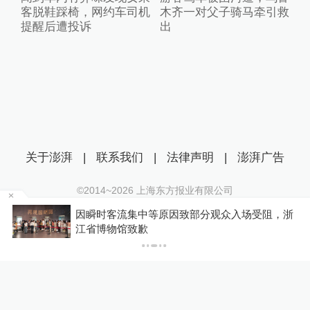
客脱鞋踩椅，网约车司机
木齐一对父子骑马牵引救
提醒后遭投诉
出
关于澎湃
|
联系我们
|
法律声明
|
澎湃广告
©2014~
2026
上海东方报业有限公司
沪ICP证：沪B2-20170116 | 沪ICP备14003370号
因瞬时客流集中等原因致部分观众入场受阻，浙
互联网新闻信息服务许可证：31120170006
江省博物馆致歉
沪公网安备 31010602000299号