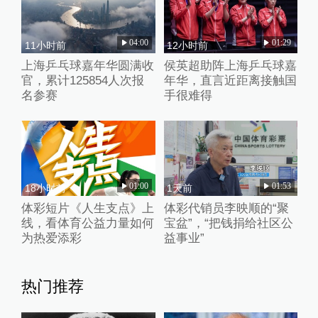
04:00
01:29
11小时前
12小时前
上海乒乓球嘉年华圆满收
侯英超助阵上海乒乓球嘉
官，累计125854人次报
年华，直言近距离接触国
名参赛
手很难得
01:00
01:53
18小时前
1天前
体彩短片《人生支点》上
体彩代销员李映顺的“聚
线，看体育公益力量如何
宝盆”，“把钱捐给社区公
为热爱添彩
益事业”
热门推荐