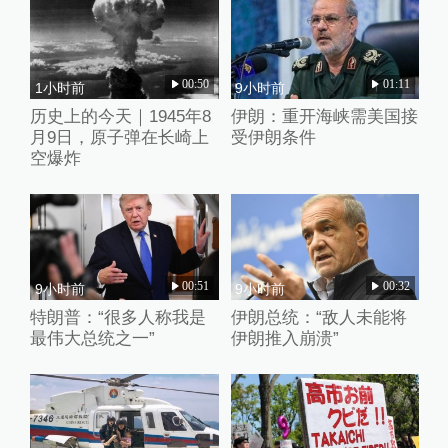
00:50
01:11
1小时前
9小时前
历史上的今天｜1945年8
伊朗：重开海峡需美国接
月9日，原子弹在长崎上
受伊朗条件
空爆炸
00:51
00:32
9小时前
9小时前
特朗普：“很多人称我是
伊朗总统：“敌人未能将
最伟大总统之一”
伊朗推入崩溃”