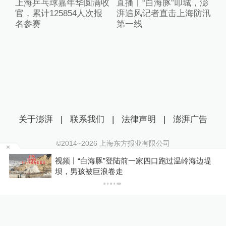
上海乒乓球嘉年华圆满收
直播丨“白海豚”叩城，澎
官，累计125854人次报
湃追风记者直击上海防汛
名参赛
第一线
关于澎湃
|
联系我们
|
法律声明
|
澎湃广告
©2014~
2026
上海东方报业有限公司
沪ICP证：沪B2-20170116 | 沪ICP备14003370号
足
视频丨“白海豚”登陆前一家四口跑过温岭海边堤
互联网新闻信息服务许可证：31120170006
坝，男孩被巨浪卷走
沪公网安备 31010602000299号