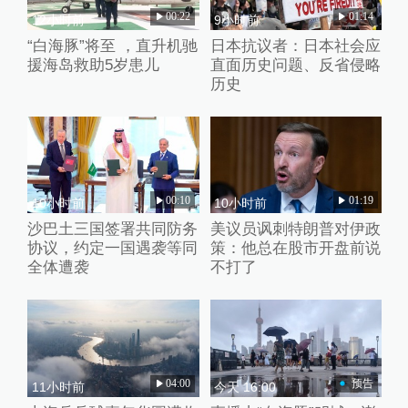
00:22
01:14
12小时前
9小时前
“白海豚”将至 ，直升机驰
日本抗议者：日本社会应
援海岛救助5岁患儿
直面历史问题、反省侵略
历史
00:10
01:19
10小时前
10小时前
沙巴土三国签署共同防务
美议员讽刺特朗普对伊政
协议，约定一国遇袭等同
策：他总在股市开盘前说
全体遭袭
不打了
04:00
预告
11小时前
今天 16:00