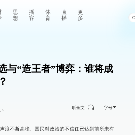
财
思
播
体
直
更
经
想
客
育
播
多
选与“造王者”博弈：谁将成
？
听全文
字号
人
>
声浪不断高涨、国民对政治的不信任已达到前所未有