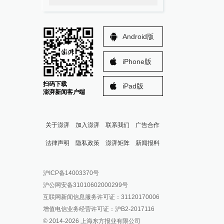
Android版
iPhone版
扫码下载
iPad版
澎湃新闻客户端
关于澎湃
加入澎湃
联系我们
广告合作
法律声明
隐私政策
澎湃矩阵
新闻报料
报料热线: 021-962866
澎湃新闻微博
沪ICP备14003370号
报料邮箱: news@thepaper.cn
澎湃新闻公众号
沪公网安备31010602000299号
澎湃新闻抖音号
互联网新闻信息服务许可证：31120170006
派生万物开放平台
增值电信业务经营许可证：沪B2-2017116
© 2014-
2026
上海东方报业有限公司
IP SHANGHAI