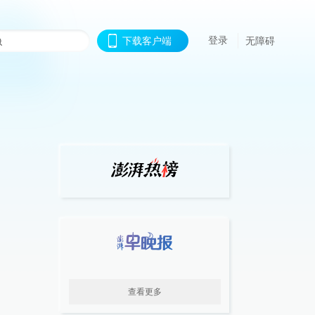
登录
下载客户端
无障碍
查看更多