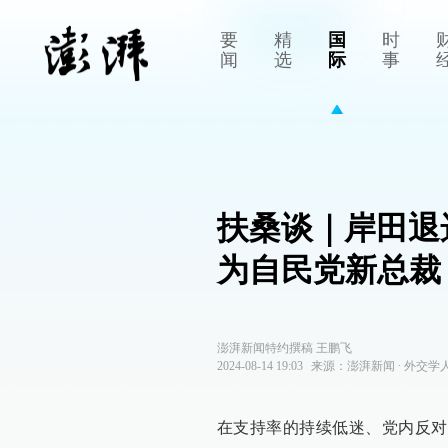
要
精
国
时
闻
选
际
事
扶桑谈｜岸田退
为自民党新总裁
澎湃新闻特约撰稿 王鹏飞
2024-08-14 19:03
来源：
澎湃新闻
∙
外交学
在支持率的持续低迷、党内反对