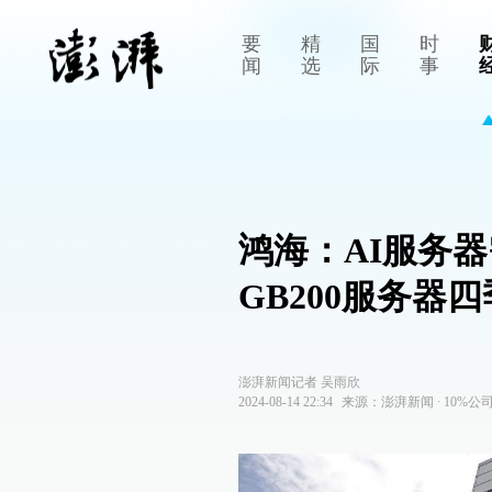
要
精
国
时
闻
选
际
事
鸿海：AI服务
GB200服务器
澎湃新闻记者 吴雨欣
2024-08-14 22:34
来源：
澎湃新闻
∙
10%公