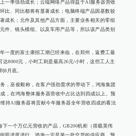
上一季强劲成长；云端网络产品得益于AI服务器营收
环比、同比都将有显著成长；电脑终端产品因基数较
著成长；元件及其他产品方面，主要业务相关的零组
元件、镜头模组、以及车用产品等，所以该产品类别
年一度的富士康招工潮已经来临，在郑州，返费工最
贴可达8000元，小时工则是最高26元/小时，这些工人主
续到8月底。
业务，巫俊毅称，在客户强劲需求的带动下，鸿海集团
六成，在鸿海整体服务器营收中占比达到四成以上。预
，维持AI服务器将贡献今年服务器全年营收四成的看法
海下一个万亿元营收的产品，GB200机柜（搭载英伟
开发按照进度进行，鸿海一定是第一批交货的供应商，预