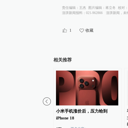
责任编辑：
王杰
图片编辑：
蒋立冬
校对
澎湃新闻报料：021-962866
澎湃新闻，未
1
收藏
相关推荐
师、民宿管家等123个职
小米手机涨价后，压力给到
向社会公开征求意见
iPhone 18