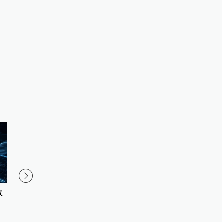
敢
英伟达一家吃饱的故事结束，“科
AI训练师、民宿管家等1
技信徒”分成了三派
业标准向社会公开征求