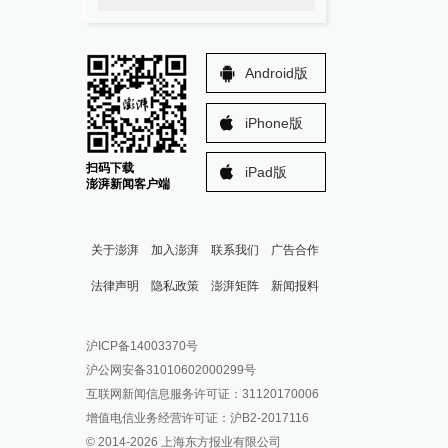
Android版
iPhone版
扫码下载
iPad版
澎湃新闻客户端
关于澎湃
加入澎湃
联系我们
广告合作
法律声明
隐私政策
澎湃矩阵
新闻报料
报料热线: 021-962866
澎湃新闻微博
沪ICP备14003370号
报料邮箱: news@thepaper.cn
澎湃新闻公众号
沪公网安备31010602000299号
澎湃新闻抖音号
互联网新闻信息服务许可证：31120170006
派生万物开放平台
增值电信业务经营许可证：沪B2-2017116
© 2014-
2026
上海东方报业有限公司
IP SHANGHAI