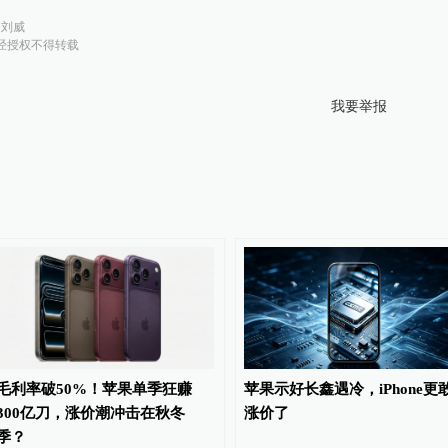
：
刘威
经授权不得转载
我要举报
毛利率破50%！苹果单季狂赚
苹果示好长鑫遇冷，iPhone更
300亿刀，涨价潮冲击在秋冬
涨价了
季？