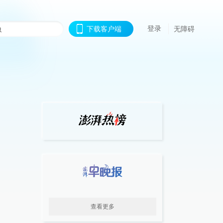
登录
下载客户端
无障碍
查看更多