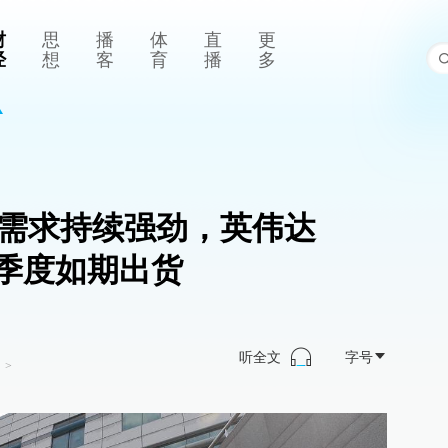
财
思
播
体
直
更
经
想
客
育
播
多
器需求持续强劲，英伟达
四季度如期出货
听全文
字号
司
>