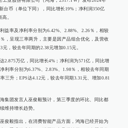
工业股份有限公司（鸿海，2317.TW）发布2024年
元新台币（单位下同），同比增长19%；净利润350亿
新高。
率及净利率分别为6.42%、2.88%、2.26％，相较
、2.53％，呈现三率两升，主要是因产品组合优化，及营收
3元，较去年同期的2.38元增加0.15元。
2.875万亿，同比增长4%；净利润为571亿，同比增
率分别为6.37%、2.83%、1.98％，相较去年同期
现三率三升；EPS达4.12元，较去年同期3.31元、增加0.81
海集团发言人巫俊毅预计，第三季度的环比、同比都
续维持增长趋势。
巫俊毅指出，在消费智能产品方面，鸿海已经开始为