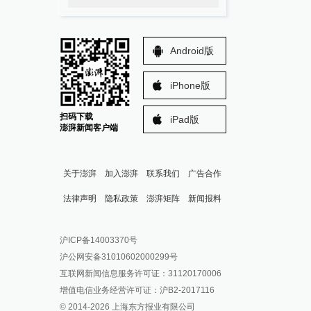
Android版
iPhone版
扫码下载
iPad版
澎湃新闻客户端
关于澎湃
加入澎湃
联系我们
广告合作
法律声明
隐私政策
澎湃矩阵
新闻报料
报料热线: 021-962866
澎湃新闻微博
沪ICP备14003370号
报料邮箱: news@thepaper.cn
澎湃新闻公众号
沪公网安备31010602000299号
澎湃新闻抖音号
互联网新闻信息服务许可证：31120170006
派生万物开放平台
增值电信业务经营许可证：沪B2-2017116
© 2014-
2026
上海东方报业有限公司
IP SHANGHAI