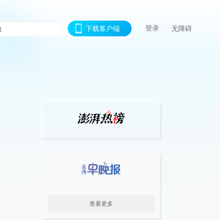
登录
下载客户端
无障碍
查看更多