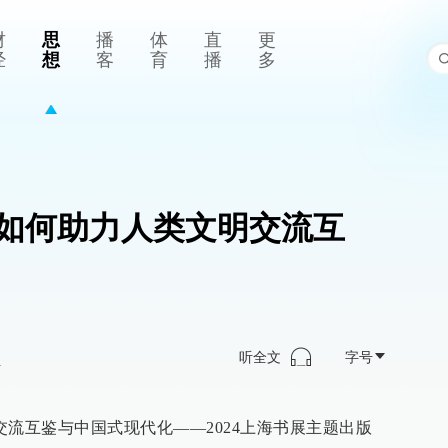
财
思
播
体
直
更
经
想
客
育
播
多
如何助力人类文明交流互
听全文
字号
>
明交流互鉴与中国式现代化——2024上海书展主题出版