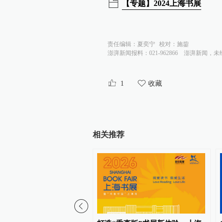
【专题】2024上海书展
责任编辑：
夏奕宁
校对：
施鋆
澎湃新闻报料：021-962866
澎湃新闻，未
1
收藏
相关推荐