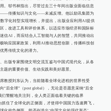
用。邬书林指出，尽管过去三十年间出版业面临信息
——传播知识与文化——未减反增。他以励讯集团为
和数字化转型实现增长，并提出，出版业应利用AI提供
区，改进工具和评价体系，以适应市场经济和国际标
迷信AI，而应结合人工智能与人的智慧，共同推动出
极响应国家政策，利用AI推动思想创新，传播科技创
优秀传统文化的潜力。
、出版专家围绕文明交流互鉴与中国式现代化，从各
主题的重要价值、生动实践和美好愿景。
席教授刘东认为，当前随着全球化进程的世界性受
全球”（post global），无论是否愿意采纳“后全
我们警醒地关注到，全人类正面临着关键的临界
为抓住了全球化的正侧面，才使得中国国力迅速腾飞，
球化的负侧面，能否创造出‘中国文化的现代形态’，