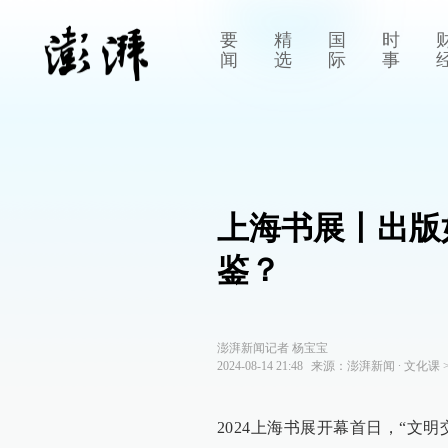
要
精
国
时
闻
选
际
事
上海书展丨出版
鉴？
澎湃新闻记者 杨宝宝
2024-08-14 21:48
来源：
澎湃新闻
∙
文化课
2024上海书展开幕首日，“文