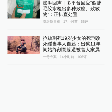
澎湃回声｜多平台回应“假睫
毛胶水检出多种致癌、致敏
物”：正排查处置
澎湃质量观
17小时前
65
评
抢劫刺死19岁少女的死刑改
死缓当事人自述：出狱11年
间始终刻意躲避被害人家属
一号专案
14小时前
106
评