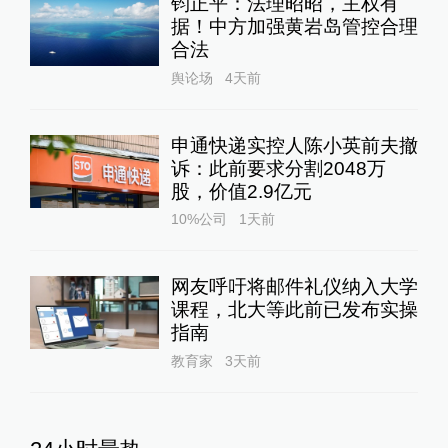
钧正平：法理昭昭，主权有
据！中方加强黄岩岛管控合理
合法
舆论场
4天前
申通快递实控人陈小英前夫撤
诉：此前要求分割2048万
股，价值2.9亿元
10%公司
1天前
网友呼吁将邮件礼仪纳入大学
课程，北大等此前已发布实操
指南
教育家
3天前