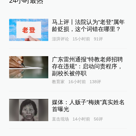
24小时最热
马上评丨法院认为“老登”属年
龄贬损，这个词错在哪里？
澎湃评论
15小时前
91
评
广东雷州通报“特教老师招聘
存在违规”：启动问责程序，
副校长被停职
教育家
16小时前
138
评
媒体：人贩子“梅姨”真实姓名
首曝光
直击现场
14小时前
56
评