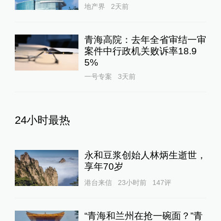
地产界
2天前
青海高院：去年全省审结一审
案件中行政机关败诉率18.9
5%
一号专案
3天前
24小时最热
永和豆浆创始人林炳生逝世，
享年70岁
港台来信
23小时前
147
评
“青海和兰州在抢一碗面？”青