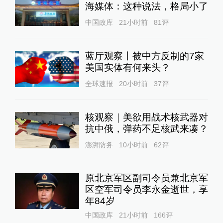
海媒体：这种说法，格局小了
中国政库
21小时前
81
评
蓝厅观察丨被中方反制的7家
美国实体有何来头？
全球速报
20小时前
37
评
核观察｜美欲用战术核武器对
抗中俄，弹药不足核武来凑？
澎湃防务
10小时前
62
评
原北京军区副司令员兼北京军
区空军司令员李永金逝世，享
年84岁
中国政库
21小时前
166
评