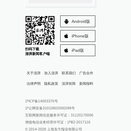
Android版
iPhone版
扫码下载
iPad版
澎湃新闻客户端
关于澎湃
加入澎湃
联系我们
广告合作
法律声明
隐私政策
澎湃矩阵
新闻报料
报料热线: 021-962866
澎湃新闻微博
沪ICP备14003370号
报料邮箱: news@thepaper.cn
澎湃新闻公众号
沪公网安备31010602000299号
澎湃新闻抖音号
互联网新闻信息服务许可证：31120170006
派生万物开放平台
增值电信业务经营许可证：沪B2-2017116
© 2014-
2026
上海东方报业有限公司
IP SHANGHAI