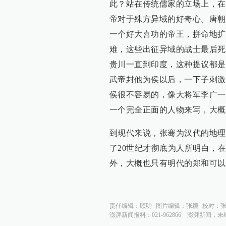
此？站在传统儒家的立场上，在
帝对于殊方异域的好奇心。唐朝
一个好大喜功的帝王，拼命地扩
难，这些出征异域的战士最后死
贵川一直到印度，这种提议都是
武帝封他为侯以后，一下子刺激
侯很不容易的，像大将军李广一
一个完全正面的人物来写，大概
到现代来说，张骞为汉代的地理
了20世纪才彻底为人所明白，
外，大概也只有明代的郑和可以
责任编辑：
顾明
图片编辑：
张颖
校对：
澎湃新闻报料：021-962866
澎湃新闻，未