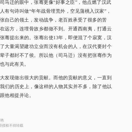
司马迁的眼中，张骞更像“好事之臣”，他点燃了汉武
人有句诗叫做“年年战骨埋荒外，空见蒲桃入汉家”，
张自己的领土，发动战争，老百姓承受了很多的苦
在远方，连埋骨故乡都做不到。开通西南夷，打通云
张骞提出来的。张骞出使13年，即便混了个寂寞，汉
了大量渴望建功立业而没有机会的人，在汉代要封个
辈子都封不了侯。所以他（司马迁）没有把张骞作为
也与此有关。
大发现做出很大的贡献。而他的贡献的意义，一直到
在我们的历史上，像这样的人物其实并不多，除了他以
跟他相提并论。
张艳
经授权不得转载