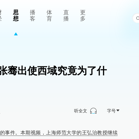
财
思
播
体
直
更
经
想
客
育
播
多
张骞出使西域究竟为了什
听全文
字号
>
的事件。本期视频，上海师范大学的王弘治教授继续