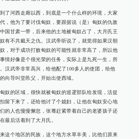
到了河西走廊以西，到底是一个什么样的环境，大家
代，他为了要讨伐匈奴，要跟据说（是）匈奴的仇敌
中国甘肃一带，后来他的土地被匈奴占了，大月氏王
奴有不共戴天之仇。汉武帝听说了，就觉得如果汉朝
奴，对于成功打败匈奴的可能性就非常高了，所以他
事情好像是个很光荣的任务，实际上是九死一生，所
。汉武帝非常高兴，给他配了100多人的使团，给他
的向导叫堂邑父，开始出使西域。
匈奴的区域，很快就被匈奴的巡逻部队给发现，活捉
扣留下来了，还给他讨了个媳妇，让他在匈奴安心地
们的人也慢慢懈怠，张骞赶紧带着自己的老婆孩子还
在最后活着到了大月氏。
来这个地区的民族，这个地方水草丰美，比他们原来