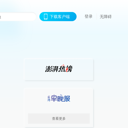
登录
下载客户端
无障碍
查看更多