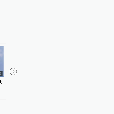
1
02:54
技
一秒两块钱，AI视频贵到普通人
泸溪河发布“桃酥现金属
用不起？
查结论，称消费者已澄
频不属实