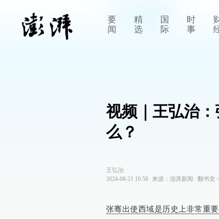
要
精
国
时
闻
选
际
事
视频｜王弘治：
么？
王弘治
2024-08-21 10:58
来源：
澎湃新闻
∙
翻书党
张骞出使西域是历史上非常重要