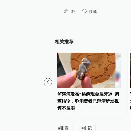
37
收藏
相关推荐
02:54
块钱，AI视频贵到普通人
泸溪河发布“桃酥现金属牙冠”调
？
查结论，称消费者已澄清所发视
频不属实
#
张骞
#
史记