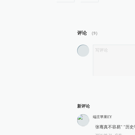
评论
（
9
）
新评论
端庄苹果EY
张骞真不容易" "历