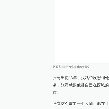
敦煌壁画中的张骞出使西域
张骞出使13年，汉武帝没想到
趣，张骞就跟他讲自己在西域的
侯。
张骞这么重要一个人物，他在《