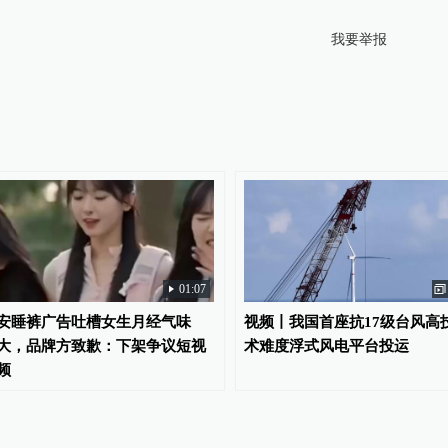
我要举报
01:07
安睡裤广告吐槽女生月经气味
视频丨我国首座抗17级台风高
大，品牌方致歉：下架争议短视
术难度浮式风电平台投运
频