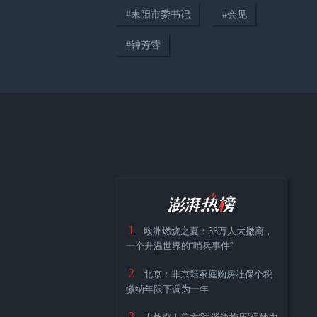
#
耒阳市委书记
#
会见
01:13
#
钟芳蓉
袁树雄深情献唱的家乡隆回竟是
中药材宝库
1
欧洲燃烧之夏：33万人大撤离，
一个升温世界的“哨兵事件”
2
北京：非京籍家庭购房社保个税
缴纳年限下调为一年
3