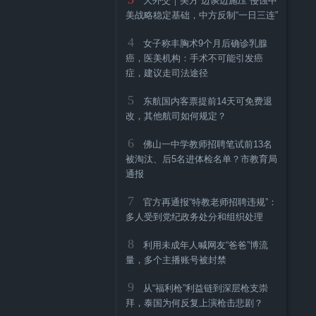
大外交｜美方“边谈边施压”侵蚀中
美战略稳定基础，中方反制“一日三连”
4
女子称丰胸术9个月后确诊乳腺
癌，医美机构：手术不可能引发癌
症，建议走司法途径
5
东航国内客票提前14天可免费退
改，其他航司如何规定？
6
佛山一中学教师招聘笔试前13名
被淘汰、后5名进体检名单？市教育局
通报
7
官方再通报“特教老师招聘违规”：
多人受到党纪政务处分和组织处理
8
利用未成年人喊网友“爸爸”博流
量，多个主播账号被封禁
9
从“福利枪”利益链到深层枪支崇
拜，泰国为何反复上演枪击悲剧？