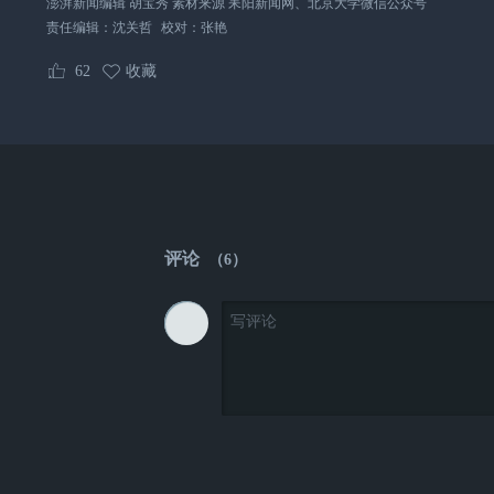
澎湃新闻编辑 胡宝秀 素材来源 耒阳新闻网、北京大学微信公众号
责任编辑：
沈关哲
校对：
张艳
62
收藏
评论
（
6
）