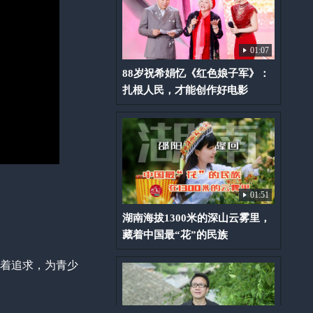
01:07
88岁祝希娟忆《红色娘子军》：
扎根人民，才能创作好电影
01:51
湖南海拔1300米的深山云雾里，
藏着中国最“花”的民族
执着追求，为青少