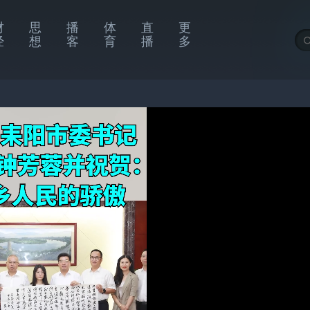
财
思
播
体
直
更
经
想
客
育
播
多