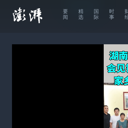
要
精
国
时
闻
选
际
事