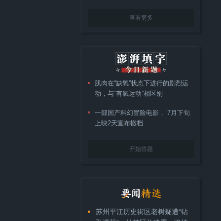
查看更多
肌肉在“缺氧”状态下进行的剧烈运
动，与“有氧运动”相区别
一部国产科幻冒险电影， 7月下旬
上映2天宣布撤档
开始答题
苏州平江历史街区老树疑遭“钻