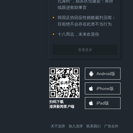
孔灌药”，姑苏区住建委：将持
续跟进救助事宜
韩国足协回应性贿赂裁判丑闻：
目前绝不会存在此类不当行为
十八而志，未来欢迎你
查看更多
Android版
iPhone版
扫码下载
iPad版
澎湃新闻客户端
关于澎湃
加入澎湃
联系我们
广告合作