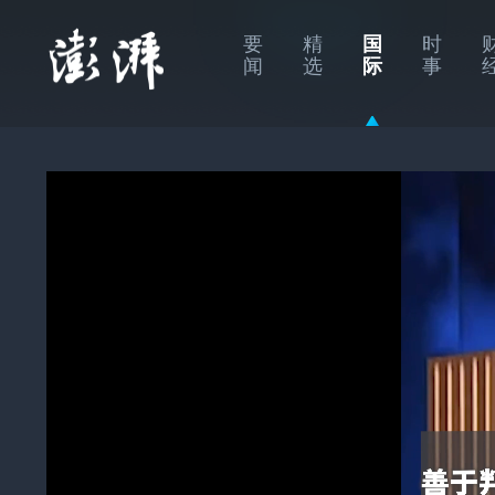
要
精
国
时
闻
选
际
事