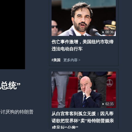
00:36
伤亡事件激增，美国纽约市取缔
违法电动自行车
#
美国
更多内容 >
总统”
02:35
择讨厌狗的特朗普
从白宫常客到孤立无援：因凡蒂
诺欲把世界杯“卖”给特朗普姻亲
成足坛“公敌”