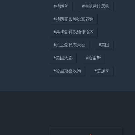
#
特朗普
#
特朗普讨厌狗
#
特朗普曾称没空养狗
#
共和党籍政治评论家
00:45
#
民主党代表大会
#
美国
10万美元/月！特朗普社媒上
线“付费抢先看”
#
美国大选
#
哈里斯
#
哈里斯喜欢狗
#
芝加哥
01:40
美议员批特朗普对伊朗政策反复
无常：别派女婿和房产商谈判了