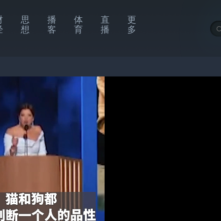
财
思
播
体
直
更
经
想
客
育
播
多