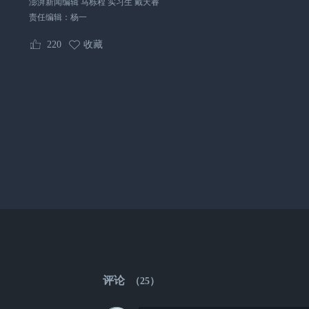
澎湃新闻编辑 马栎程 实习生 戴天睿
责任编辑：
杨一
220
收藏
评论
（
25
）