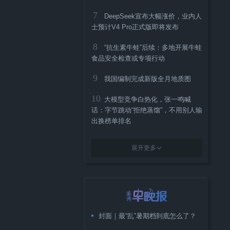
7
DeepSeek宣布大幅涨价，业内人
士预计V4 Pro正式版即将发布
8
“抗生素牛蛙”后续：多地开展牛蛙
食品安全检查或专项行动
9
我国编制完成新版全月地质图
10
大模型竞争白热化，张一鸣喊
话：字节跳动“拒绝蒸馏”，不用别人输
出换榜单排名
展开更多
封面｜最“乱”暑期档到底怎么了？