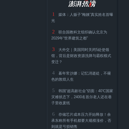
1
媒体：人贩子“梅姨”真实姓名首曝
光
2
联合国教科文组织确认北京为
2029年“世界建筑之都”
3
大外交｜美国同时关闭5处使领
馆，背后是财政资源洗牌与霸权模式
变迁？
4
暮年常沙娜：记忆消逝处，不褪
色的敦煌人生
5
韩国“超高龄社会”切面：40℃国家
灾难状态下，2400名首尔老人还在巷
子里收废纸
6
存储芯片成本压力开始释放！余
承东称所有手机都要大规模涨价，否
则就是亏损销售