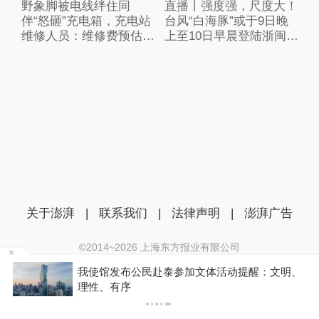
野象脚被电线绊住同
直播丨强度强，尺度大！
伴“怒砸”充电箱，充电站
台风“白海豚”或于9日晚
维修人员：维修费预估2
上至10日早晨登陆浙闽沿
万元
海
关于澎湃
|
联系我们
|
法律声明
|
澎湃广告
©2014~
2026
上海东方报业有限公司
沪ICP证：沪B2-20170116 | 沪ICP备14003370号
判
我使馆发布公民赴泰参加文体活动提醒：文明、
互联网新闻信息服务许可证：31120170006
理性、有序
沪公网安备 31010602000299号