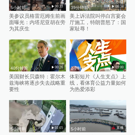
00:33
00:34
5小时前
39分钟前
美参议员格雷厄姆生前画
美上诉法院叫停白宫宴会
面曝光：内塔尼亚胡在旁
厅施工，特朗普怒了：国
为其庆生
家耻辱！
00:26
01:00
40分钟前
2小时前
美国财长贝森特：霍尔木
体彩短片《人生支点》上
兹海峡将逐步失去战略重
线，看体育公益力量如何
要性
为热爱添彩
01:05
直播
5小时前
5小时前