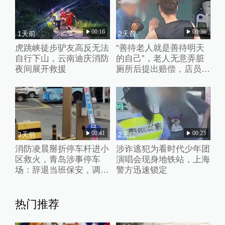
00:16
00:38
1天前
2天前
虎跳峡徒步驴友高反无法
“善待老人就是善待明天
自行下山，云南迪庆消防
的自己”，老人无意弄脏
夜间展开救援
厕所后提出赔偿，店员婉
拒并默默打扫干净
00:41
00:23
3天前
2天前
消防凌晨掰折停车杆进小
涉诈逃犯为看时代少年团
区救火，青岛涉事停车
演唱会现身地铁站，上海
场：辞退当班保安，调整
警方迅速锁定
入口设施
热门推荐