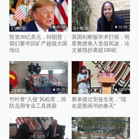
00:14
02:04
1小时前
2小时前
投资30亿美元，特朗普：
英国剑桥版学术打假：明
我们要夺回矿产超级大国
星教授卷入造假风波，论
地位
文被指抄袭超180处
00:25
02:36
2小时前
3小时前
竹叶青“入侵”风机塔，消
蔡皋接过安徒生奖，“现
防员用专业工具抓获
在是图画书的春天”