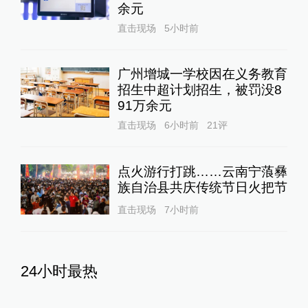
余元
直击现场
5小时前
广州增城一学校因在义务教育
招生中超计划招生，被罚没8
91万余元
直击现场
6小时前
21
评
点火游行打跳……云南宁蒗彝
族自治县共庆传统节日火把节
直击现场
7小时前
24小时最热