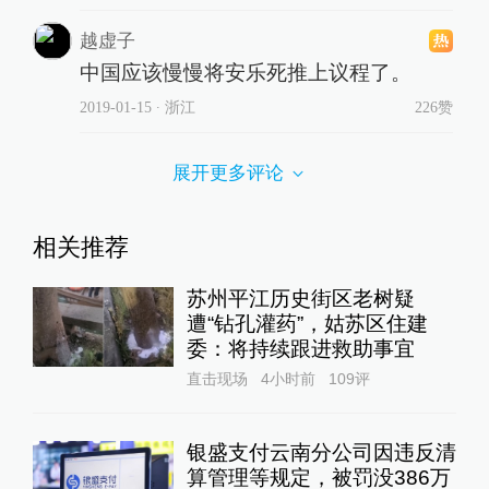
越虚子
中国应该慢慢将安乐死推上议程了。
2019-01-15
∙ 浙江
226赞
展开更多评论
相关推荐
苏州平江历史街区老树疑
遭“钻孔灌药”，姑苏区住建
委：将持续跟进救助事宜
直击现场
4小时前
109
评
银盛支付云南分公司因违反清
算管理等规定，被罚没386万