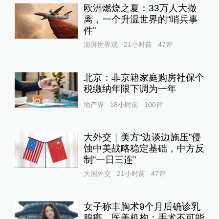
欧洲燃烧之夏：33万人大撤
离，一个升温世界的“哨兵事
件”
澎湃世界观
21小时前
47
评
北京：非京籍家庭购房社保个
税缴纳年限下调为一年
地产界
18小时前
100
评
大外交｜美方“边谈边施压”侵
蚀中美战略稳定基础，中方反
制“一日三连”
大国外交
21小时前
47
评
女子称丰胸术9个月后确诊乳
腺癌，医美机构：手术不可能