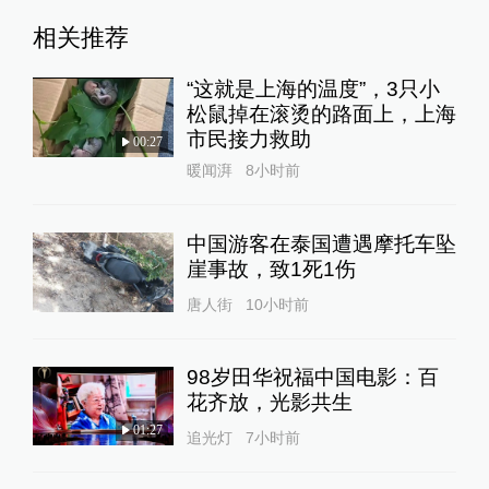
相关推荐
“这就是上海的温度”，3只小
松鼠掉在滚烫的路面上，上海
市民接力救助
00:27
暖闻湃
8小时前
中国游客在泰国遭遇摩托车坠
崖事故，致1死1伤
唐人街
10小时前
98岁田华祝福中国电影：百
花齐放，光影共生
01:27
追光灯
7小时前