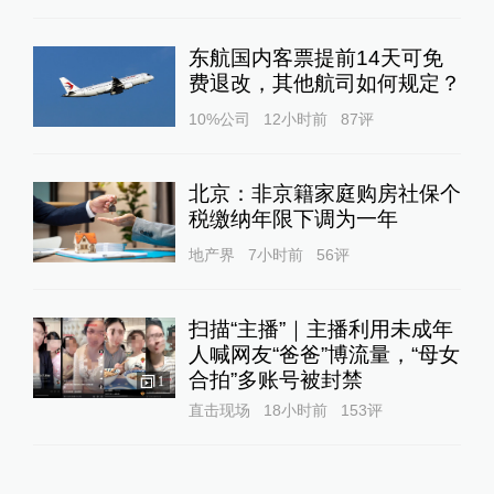
东航国内客票提前14天可免
费退改，其他航司如何规定？
10%公司
12小时前
87
评
北京：非京籍家庭购房社保个
税缴纳年限下调为一年
地产界
7小时前
56
评
扫描“主播”｜主播利用未成年
人喊网友“爸爸”博流量，“母女
合拍”多账号被封禁
1
直击现场
18小时前
153
评