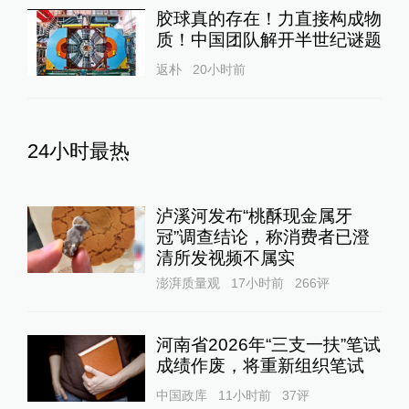
胶球真的存在！力直接构成物
质！中国团队解开半世纪谜题
返朴
20小时前
24小时最热
泸溪河发布“桃酥现金属牙
冠”调查结论，称消费者已澄
清所发视频不属实
澎湃质量观
17小时前
266
评
河南省2026年“三支一扶”笔试
成绩作废，将重新组织笔试
中国政库
11小时前
37
评