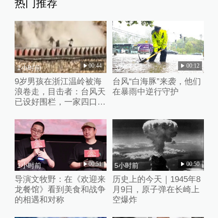
热门推荐
00:44
00:12
1小时前
32分钟前
9岁男孩在浙江温岭被海
台风“白海豚”来袭，他们
浪卷走，目击者：台风天
在暴雨中逆行守护
已设好围栏，一家四口翻
入时保安曾喊话劝阻
00:51
00:50
1小时前
5小时前
导演文牧野：在《欢迎来
历史上的今天｜1945年8
龙餐馆》看到美食和战争
月9日，原子弹在长崎上
的相遇和对称
空爆炸