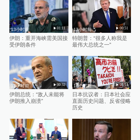
01:11
00:51
13小时前
13小时前
伊朗：重开海峡需美国接
特朗普：“很多人称我是
受伊朗条件
最伟大总统之一”
00:32
01:14
13小时前
13小时前
伊朗总统：“敌人未能将
日本抗议者：日本社会应
伊朗推入崩溃”
直面历史问题、反省侵略
历史