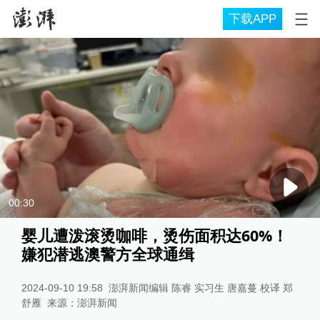
下载APP
00:30
婴儿遭泼滚烫咖啡，烫伤面积达60%！
嫌犯潜逃澳警方全球通缉
2024-09-10 19:58
澎湃新闻编辑 陈睿 实习生 唐嘉蔓 校译 郑
舒雁
来源：
澎湃新闻