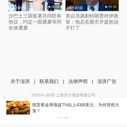
00:10
01:19
14小时前
14小时前
沙巴土三国签署共同防务
美议员讽刺特朗普对伊政
协议，约定一国遇袭等同
策：他总在股市开盘前说
全体遭袭
不打了
关于澎湃
|
联系我们
|
法律声明
|
澎湃广告
©2014~
2026
上海东方报业有限公司
沪ICP证：沪B2-20170116 | 沪ICP备14003370号
称
现货黄金周涨超7%站上4300美元，为何突然大
互联网新闻信息服务许可证：31120170006
涨？
沪公网安备 31010602000299号