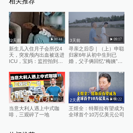
相关推荐
00:44
09:17
2天前
3天前
新生儿入住月子会所仅4
寻亲之后⑤｜（上）申聪
天，突发颅内出血被送进
归家6年从初中生到已
ICU，宝妈：监控拍到护
婚，父子俩回忆“梅姨”从
理人员扇婴儿耳光
隐形人到“现实嫌犯”
03:02
00:22
3天前
2天前
当意大利人遇上中式咖
王煜全：特斯拉有望成为
啡，三观碎了一地
全球首个10万亿美元公司