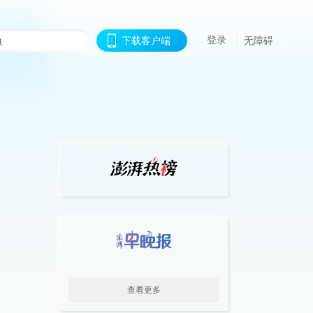
登录
下载客户端
无障碍
查看更多