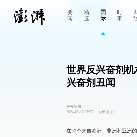
要
精
国
时
闻
选
际
事
世界反兴奋剂机
兴奋剂丑闻
央视新闻
2024-09-11 03:27
全球速报
>
在32个来自欧洲、非洲和亚洲