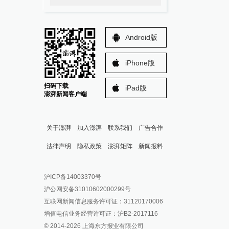
Android版
iPhone版
扫码下载
iPad版
澎湃新闻客户端
关于澎湃
加入澎湃
联系我们
广告合作
法律声明
隐私政策
澎湃矩阵
新闻报料
报料热线: 021-962866
澎湃新闻微博
沪ICP备14003370号
报料邮箱: news@thepaper.cn
澎湃新闻公众号
沪公网安备31010602000299号
澎湃新闻抖音号
互联网新闻信息服务许可证：31120170006
派生万物开放平台
增值电信业务经营许可证：沪B2-2017116
© 2014-
2026
上海东方报业有限公司
IP SHANGHAI