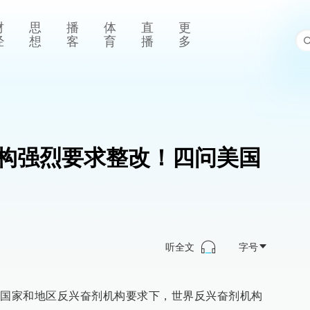
财
思
播
体
直
更
经
想
客
育
播
多
构强烈要求整改！四问美国
听全文
字号
的国家和地区反兴奋剂机构要求下，世界反兴奋剂机构