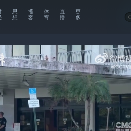
财
思
播
体
直
更
经
想
客
育
播
多