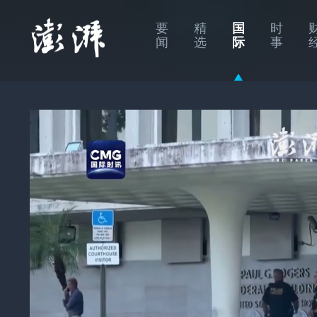
要
精
国
时
闻
选
际
事