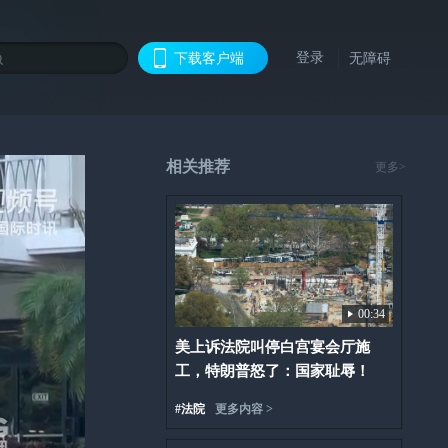
登录
下载客户端
无障碍
相关推荐
更多>
00:34
美上诉法院叫停白宫宴会厅施
工，特朗普怒了：国家耻辱！
#
法院
更多内容 >