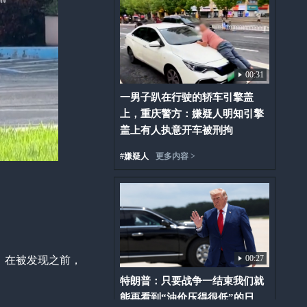
00:31
一男子趴在行驶的轿车引擎盖
上，重庆警方：嫌疑人明知引擎
盖上有人执意开车被刑拘
#
嫌疑人
更多内容 >
00:27
，在被发现之前，
特朗普：只要战争一结束我们就
能再看到“油价压得很低”的日