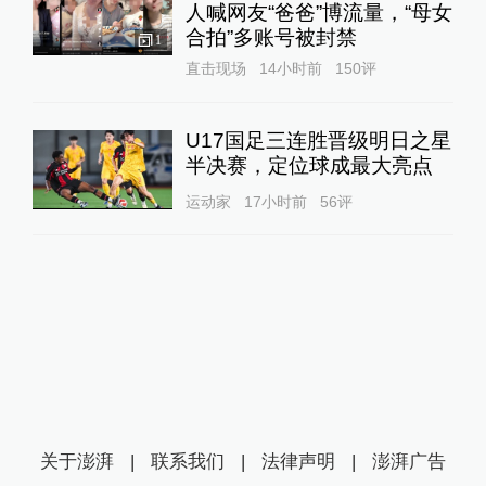
人喊网友“爸爸”博流量，“母女
合拍”多账号被封禁
1
直击现场
14小时前
150
评
U17国足三连胜晋级明日之星
半决赛，定位球成最大亮点
运动家
17小时前
56
评
关于澎湃
|
联系我们
|
法律声明
|
澎湃广告