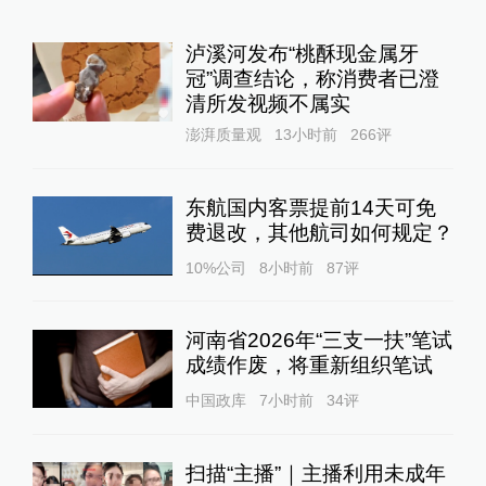
泸溪河发布“桃酥现金属牙
冠”调查结论，称消费者已澄
清所发视频不属实
澎湃质量观
13小时前
266
评
东航国内客票提前14天可免
费退改，其他航司如何规定？
10%公司
8小时前
87
评
河南省2026年“三支一扶”笔试
成绩作废，将重新组织笔试
中国政库
7小时前
34
评
扫描“主播”｜主播利用未成年