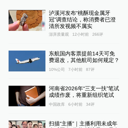
泸溪河发布“桃酥现金属牙
冠”调查结论，称消费者已澄
清所发视频不属实
澎湃质量观
12小时前
266
评
东航国内客票提前14天可免
费退改，其他航司如何规定？
10%公司
7小时前
87
评
河南省2026年“三支一扶”笔试
成绩作废，将重新组织笔试
中国政库
6小时前
34
评
扫描“主播”｜主播利用未成年