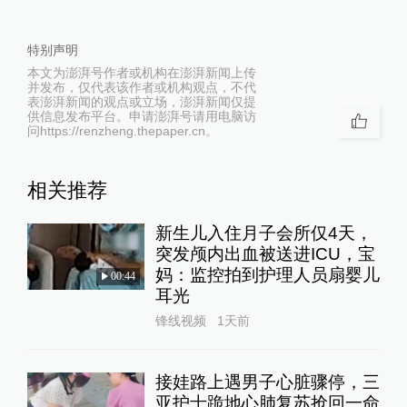
特别声明
本文为澎湃号作者或机构在澎湃新闻上传
并发布，仅代表该作者或机构观点，不代
表澎湃新闻的观点或立场，澎湃新闻仅提
供信息发布平台。申请澎湃号请用电脑访
问https://renzheng.thepaper.cn。
相关推荐
新生儿入住月子会所仅4天，
突发颅内出血被送进ICU，宝
妈：监控拍到护理人员扇婴儿
00:44
耳光
锋线视频
1天前
接娃路上遇男子心脏骤停，三
亚护士跪地心肺复苏抢回一命