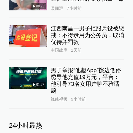
00:25
暖闻湃
7小时前
江西南昌一男子拒服兵役被惩
戒：不得录用为公务员，取消
优待并罚款
中国政库
1天前
男子举报“他趣App”擦边低俗
诱导他充值19万元，平台：
他引导73名女用户聊不雅话
01:27
题
锋线视频
9小时前
24小时最热