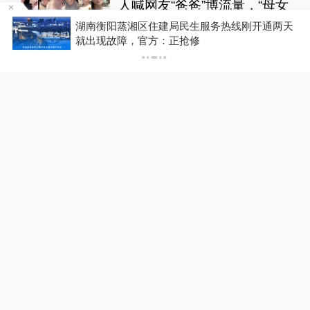
人喊网友“爸爸”博流量，“母女
合拍”多账号被封禁
1
为
湖南衡阳蒸湘区住建局民生服务热线刚开通两天
就出现故障，官方：正抢修
直击现场
13小时前
150
评
U17国足三连胜晋级明日之星
半决赛，定位球成最大亮点
运动家
16小时前
56
评
关于澎湃
|
联系我们
|
法律声明
|
澎湃广告
©2014~
2026
上海东方报业有限公司
沪ICP证：沪B2-20170116 | 沪ICP备14003370号
互联网新闻信息服务许可证：31120170006
沪公网安备 31010602000299号