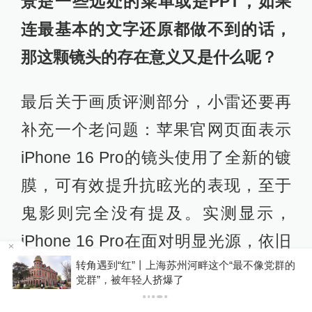
多年的技术积累下，安卓旗舰基本都
已经解决了这一问题。
看来如今在影像上，苹果正在走安卓
厂商们走过的老路。
为了验证小雷的
猜想是否正确，小雷使用iPhone 16
Pro和vivo X100 Ultra拍摄了同一组物
体，能明显地看到，虽然vivo这边也
存在一点点猜像素的情况，但基本不
会影响文字的辨认，反观苹果这边有
一大堆字母直接糊成一片，完全认不
”丨上海苏州河畔这个“最不像党群的
因凡蒂诺就出售世
轻人挤爆了
出这是个什么单词。