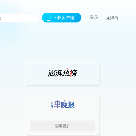
登录
下载客户端
无障碍
查看更多