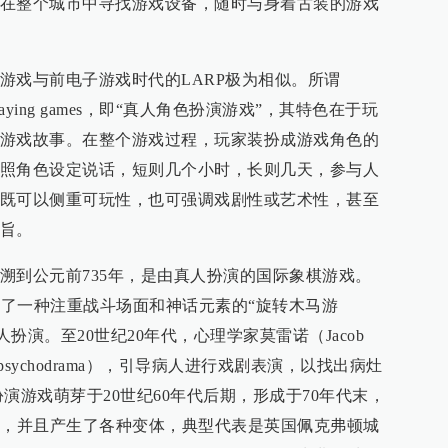
在整个城市中寻找游戏设备，随时与身着古装的游戏
游戏与前电子游戏时代的LARP极为相似。所谓
ole-playing games，即“真人角色扮演游戏”，其特色在于玩
游戏故事。在整个游戏过程，玩家装扮成游戏角色的
照角色设定说话，短则几个小时，长则几天，参与人
既可以侧重可玩性，也可强调戏剧性或艺术性，甚至
旨。
溯到公元前735年，是由真人扮演的国际象棋游戏。
现了一种注重战斗场面和神话元素的“旋转木马游
亦由真人扮演。至20世纪20年代，心理学家莫雷诺（Jacob
剧”（psychodrama），引导病人进行戏剧表演，以找出病灶
演游戏萌芽于20世纪60年代后期，形成于70年代末，
区，并且产生了各种变体，典型代表是英国佩克弗顿城