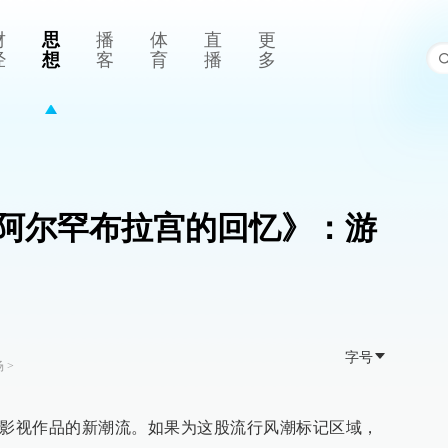
财
思
播
体
直
更
经
想
客
育
播
多
阿尔罕布拉宫的回忆》：游
字号
场
>
8年影视作品的新潮流。如果为这股流行风潮标记区域，