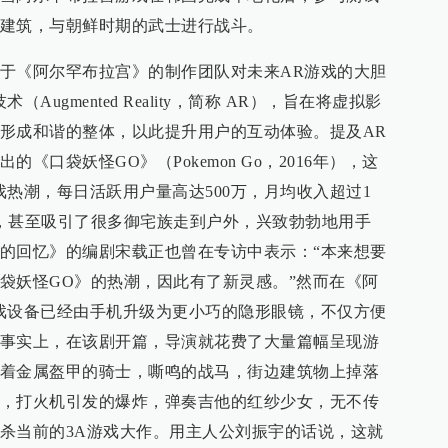
建筑，与朝鲜时期的武士进行战斗。
于《阿尔罕布拉宫》的制作团队对未来AR游戏的大胆
ugmented Reality，简称 AR），旨在将虚拟影
形成和谐的整体，以此提升用户的互动体验。提及AR
《口袋妖怪GO》（Pokemon Go，2016年），这
戏热潮，每日活跃用户量高达500万，月均收入超过1
，甚至吸引了很多御宅族走到户外，兴致勃勃地用手
的回忆》的编剧宋载正也曾在专访中表示：“本来想要
袋妖怪GO》的热潮，因此有了新灵感。”然而在《阿
戏设备已经由手机升级为更小巧的隐形眼镜，不仅方便
事实上，在该剧开篇，导演就花费了大量篇幅呈现游
着金属盔甲的骑士，嘶鸣的战马，街边建筑物上掉落
，打火机引发的爆炸，弹奏吉他的红纱少女，无不传
杀当前的3A游戏大作。用主人公刘振宇的话说，这就