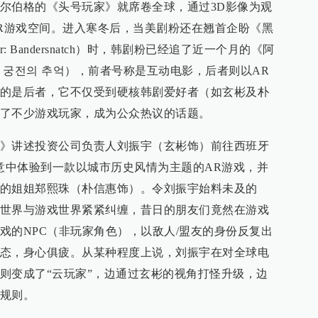
尔伯格的《头号玩家》就席卷全球，通过3D影像为观
VR游戏空间。进入寒冬后，当美剧粉还在翘首企盼《黑
or: Bandersnatch）时，韩剧粉已经追了近一个月的《阿
 궁전의 추억），前者号称是互动电影，后者则以AR
的是后者，它不仅受到硬核韩剧爱好者（如玄彬及朴
了不少游戏玩家，成为公众热议的话题。
》讲述投资公司负责人刘振宇（玄彬饰）前往西班牙
，无意中体验到一款以城市历史风情为主题的AR游戏，并
的姐姐郑熙珠（朴信惠饰）。令刘振宇始料未及的
世界与游戏世界紧紧纠缠，昔日的朋友们竟然在游戏
戏的NPC（非玩家角色），以敌人/盟友的身份反复出
态，身心俱疲。从某种程度上说，刘振宇在对全球电
则变成了“云玩家”，边通过玄彬的视角打怪升级，边
规则。