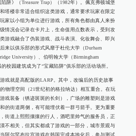
《宝藏陷阱》（Treasure Trap）（1982年）。佩克弗顿城堡
和塔楼非常适合组织这类游戏，通常要求玩家在限定
玩家以小组为单位进行游戏，所有角色都由真人来扮
级情况会记录在卡片上，生命值用点数表示，受到攻
类游戏融合了伪装游戏、战斗表演、化妆舞会、即兴
来以俱乐部的形式风靡于杜伦大学（Durham
idge University）、伯明翰大学（Birmingham
具历史感的校园建筑成为了“宝藏陷阱”俱乐部的活动场所。
游戏就是高配版的LARP。其中，改编后的历史故事
实的物理空间（21世纪初的格拉纳达）相互重合。在玩
游戏装备（锈迹斑斑的长剑），广场的雕塑则是游戏
祥和的街道两侧，有可能埋伏着一群弓箭手。更为重要
，街道上熙熙攘攘的行人，酒吧里帅气的服务员，正
漠不相关，但其实都成了游戏的一部分，城市景观与
当阿尔罕布拉宫游戏在韩国完成本地化后，参与测试