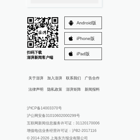
Android版
iPhone版
扫码下载
iPad版
澎湃新闻客户端
关于澎湃
加入澎湃
联系我们
广告合作
法律声明
隐私政策
澎湃矩阵
新闻报料
报料热线: 021-962866
澎湃新闻微博
沪ICP备14003370号
报料邮箱: news@thepaper.cn
澎湃新闻公众号
沪公网安备31010602000299号
澎湃新闻抖音号
互联网新闻信息服务许可证：31120170006
派生万物开放平台
增值电信业务经营许可证：沪B2-2017116
© 2014-
2026
上海东方报业有限公司
IP SHANGHAI