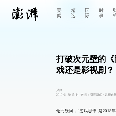
要
精
国
时
闻
选
际
事
打破次元壁的《
戏还是影视剧？
孙静
2019-01-30 15:44
来源：
澎湃新闻
∙
思想市
毫无疑问，“游戏思维”是201