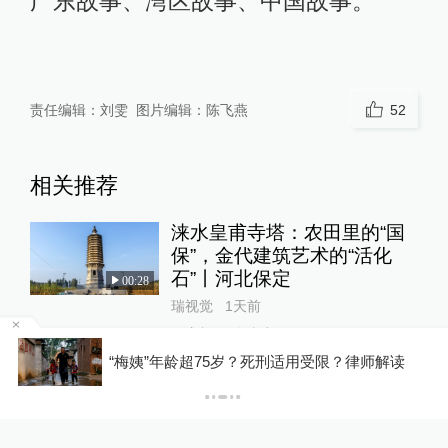
广东故事、湾区故事、中国故事。
责任编辑：
刘雯
图片编辑：
陈飞燕
52
相关推荐
涞水皇甫寺塔：农田里的“国
保”，金代建筑艺术的“活化
石”丨河北保定
00:28
瑞视觉
1天前
更多内容
文旅
罕
“梅姨”年龄超75岁？死刑适用受限？律师解读
准考证变门票，不止于文旅福
利