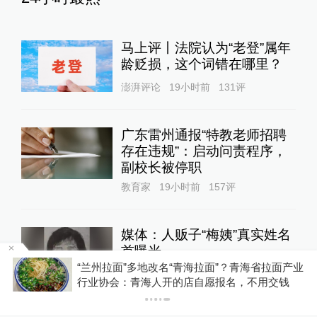
马上评丨法院认为“老登”属年
龄贬损，这个词错在哪里？
澎湃评论
19小时前
131
评
广东雷州通报“特教老师招聘
存在违规”：启动问责程序，
副校长被停职
教育家
19小时前
157
评
媒体：人贩子“梅姨”真实姓名
首曝光
千
“兰州拉面”多地改名“青海拉面”？青海省拉面产业
直击现场
17小时前
65
评
行业协会：青海人开的店自愿报名，不用交钱