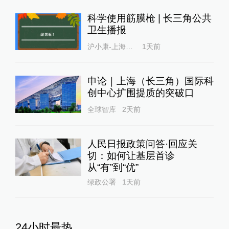
科学使用筋膜枪 | 长三角公共
卫生播报
沪小康-上海健康科普资源库
1天前
申论｜上海（长三角）国际科
创中心扩围提质的突破口
全球智库
2天前
人民日报政策问答·回应关
切：如何让基层首诊
从“有”到“优”
绿政公署
1天前
24小时最热