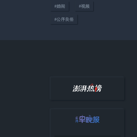
#
婚闹
#
视频
#
公序良俗
02:23
探访改名后的“青海拉面”店：有
店主称改名带来流量生意更好，
有店家未换店招“兰州”“青海”元
素并存