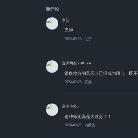
新评论
米兰
无聊
2024-09-28
∙ 辽宁
澎湃网友NBRvYn
很多地方的风俗习已惯成为陋习，既不
2024-09-28
∙ 安徽
高冷小鱼6
这种婚闹真是太过分了！
2024-09-27
∙ 内蒙古