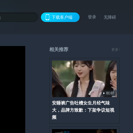
登录
下载客户端
无障碍
相关推荐
更多>
01:07
安睡裤广告吐槽女生月经气味
大，品牌方致歉：下架争议短视
频