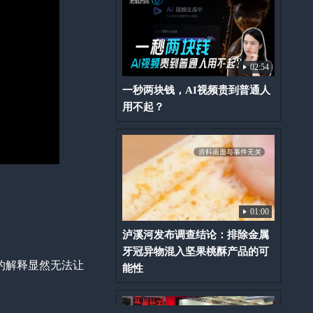
02:54
一秒两块钱，AI视频贵到普通人
用不起？
01:00
泸溪河发布调查结论：排除金属
牙冠异物混入坚果桃酥产品的可
的解释显然无法让
能性