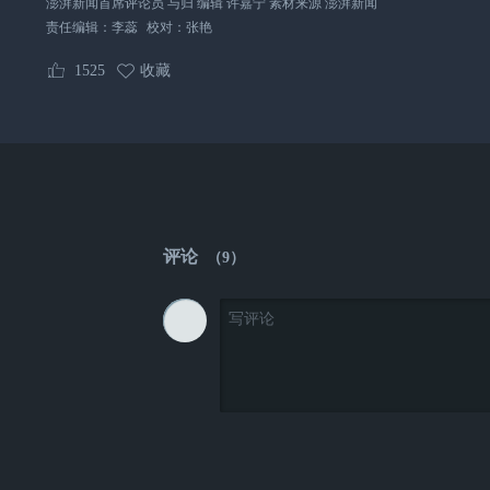
澎湃新闻首席评论员 与归 编辑 许嘉宁 素材来源 澎湃新闻
责任编辑：
李蕊
校对：
张艳
1525
收藏
评论
（
9
）