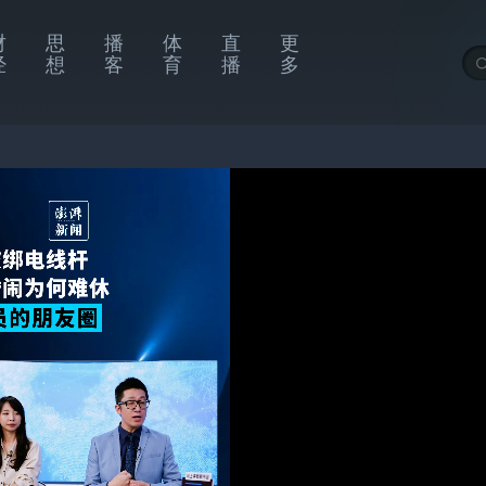
财
思
播
体
直
更
经
想
客
育
播
多