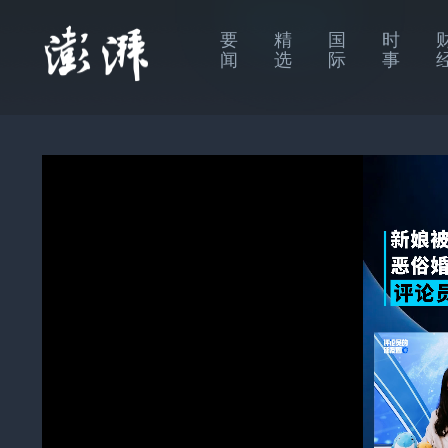
要
精
国
时
闻
选
际
事