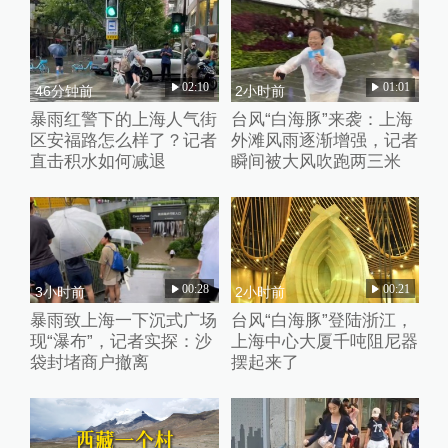
02:10
01:01
46分钟前
2小时前
暴雨红警下的上海人气街
台风“白海豚”来袭：上海
区安福路怎么样了？记者
外滩风雨逐渐增强，记者
直击积水如何减退
瞬间被大风吹跑两三米
00:28
00:21
3小时前
2小时前
暴雨致上海一下沉式广场
台风“白海豚”登陆浙江，
现“瀑布”，记者实探：沙
上海中心大厦千吨阻尼器
袋封堵商户撤离
摆起来了