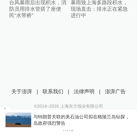
台风暴雨后出现积水，消
暴雨致上海多路段积水，
防员用排水管搭了座便
现场直击：排水正在紧急
民“水带桥”
进行中
关于澎湃
|
联系我们
|
法律声明
|
澎湃广告
©2014~
2026
上海东方报业有限公司
沪ICP证：沪B2-20170116 | 沪ICP备14003370号
础
与特朗普关联的美石油公司拟在格陵兰岛钻探，
互联网新闻信息服务许可证：31120170006
岛政府强烈警告
沪公网安备 31010602000299号