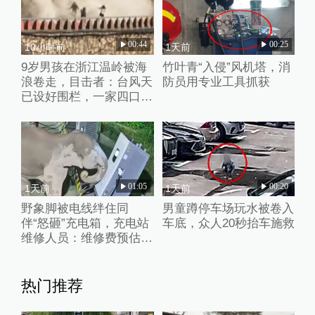
00:44
00:25
10小时前
1天前
9岁男孩在浙江温岭被海
竹叶青“入侵”风机塔，消
浪卷走，目击者：台风天
防员用专业工具抓获
已设好围栏，一家四口翻
入时保安曾喊话劝阻
01:05
00:20
1天前
1天前
野象脚被电线绊住同
男童蹲停车场玩水被卷入
伴“怒砸”充电箱，充电站
车底，众人20秒抬车施救
维修人员：维修费预估2
万元
热门推荐