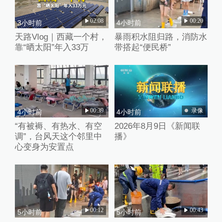
02:08
00:20
3小时前
4小时前
天路Vlog｜西藏一个村，
暴雨积水阻归路，消防水
靠“晒太阳”年入33万
带搭起“便民桥”
00:39
录像
4小时前
4小时前
“有被褥、有热水、有空
2026年8月9日《新闻联
调”，台风天这个邻里中
播》
心变身为安置点
00:12
00:43
5小时前
5小时前