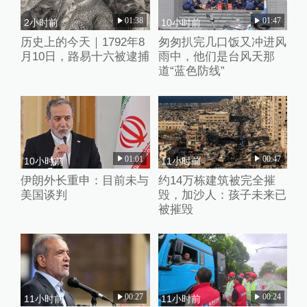
01:38
01:47
2小时前
10小时前
历史上的今天｜1792年8
匆匆扒完几口饭又冲进风
月10日，路易十六被逮捕
雨中，他们是台风天那
道“蓝色防线”
01:01
00:47
10小时前
11小时前
伊朗外长重申：目前未与
约14万栋建筑被完全摧
美国谈判
毁，加沙人：孩子未来已
被摧毁
00:27
00:24
11小时前
11小时前