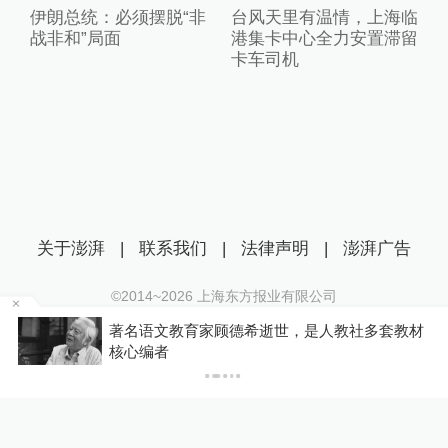
伊朗总统：必须摆脱“非
台风天里有温情，上海临
战非和”局面
港集卡中心全力安置滞留
卡车司机
关于澎湃
|
联系我们
|
法律声明
|
澎湃广告
©2014~
2026
上海东方报业有限公司
沪ICP证：沪B2-20170116 | 沪ICP备14003370号
著名语文教育家顾德希逝世，是人教社多套教材
互联网新闻信息服务许可证：31120170006
P
核心编者
沪公网安备 31010602000299号