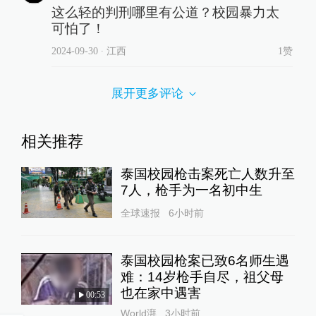
这么轻的判刑哪里有公道？校园暴力太
可怕了！
2024-09-30
∙ 江西
1赞
展开更多评论
相关推荐
泰国校园枪击案死亡人数升至
7人，枪手为一名初中生
全球速报
6小时前
泰国校园枪案已致6名师生遇
难：14岁枪手自尽，祖父母
也在家中遇害
00:53
World湃
3小时前