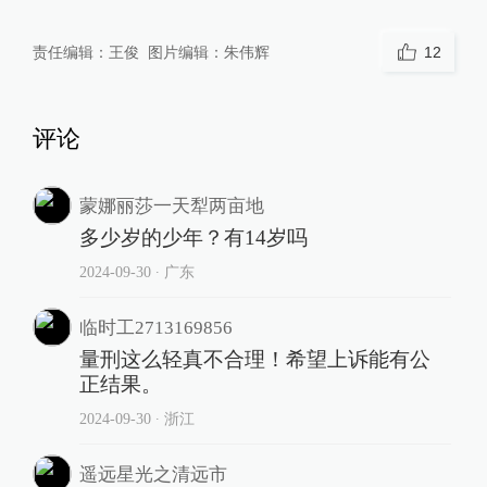
责任编辑：
王俊
图片编辑：
朱伟辉
12
评论
蒙娜丽莎一天犁两亩地
多少岁的少年？有14岁吗
2024-09-30
∙ 广东
临时工2713169856
量刑这么轻真不合理！希望上诉能有公
正结果。
2024-09-30
∙ 浙江
遥远星光之清远市