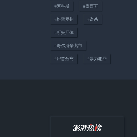
#
阿科斯
#
墨西哥
02:35
#
格雷罗州
#
谋杀
从白宫常客到孤立无援：因凡蒂
#
断头尸体
诺欲把世界杯“卖”给特朗普姻亲
成足坛“公敌”
#
奇尔潘辛戈市
#
尸首分离
#
暴力犯罪
00:30
伊朗：乌克兰为误击道歉