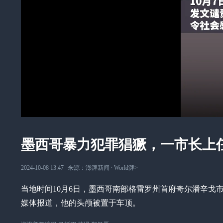
墨西哥暴力犯罪猖獗，一市长上
2024-10-08 13:47
来源：
澎湃新闻
∙
World湃
>
当地时间10月6日，墨西哥南部格雷罗州首府奇尔潘辛戈
媒体报道，他的头颅被置于车顶。