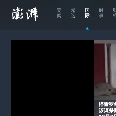
要
精
国
时
闻
选
际
事