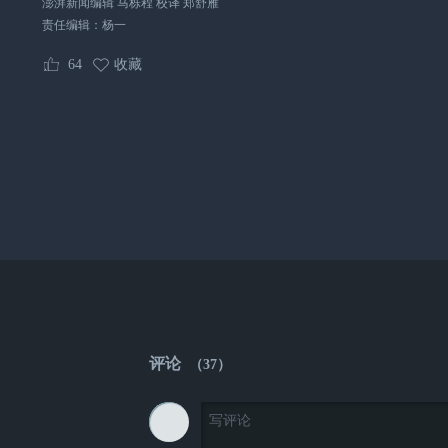
澎湃新闻编辑 马栎程 校译 郑舒雁
责任编辑：
杨一
64
收藏
评论
（
37
）