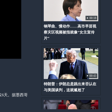
00:18
钢琴曲、慢动作……高市早苗视
察灾区视频被指就像“女主宣传
片”
00:43
特朗普：伊朗总是跳出来否认在
与美国谈判，这就尴尬了
仅6天。据墨西哥