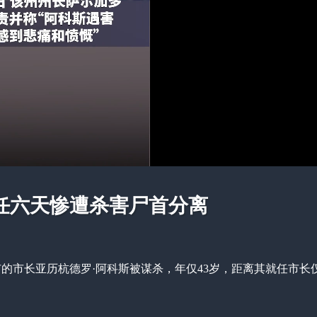
任六天惨遭杀害尸首分离
市的市长亚历杭德罗·阿科斯被谋杀，年仅43岁，距离其就任市长