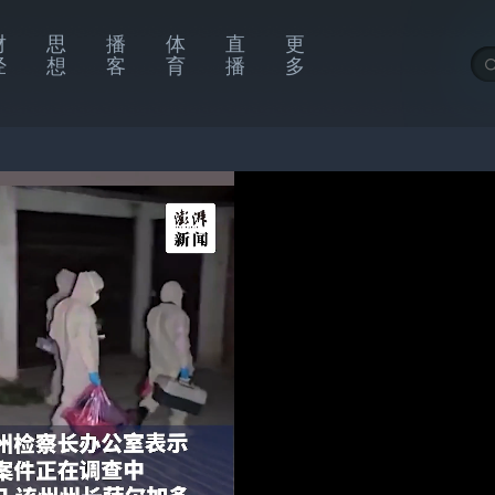
财
思
播
体
直
更
经
想
客
育
播
多