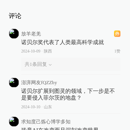
评论
放羊老羌
诺贝尔奖代表了人类最高科学成就
2024-10-09
∙ 陕西
1赞
共
1
条回复
澎湃网友fQZZby
诺贝尔扩展到图灵的领域，下一步是不
是要侵入菲尔茨的地盘？
2024-10-10
∙ 山东
求知度己炼心博学多知