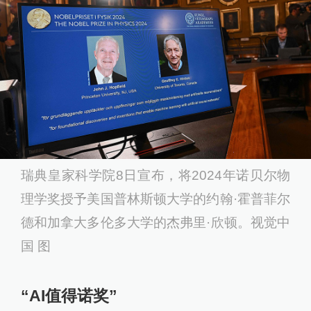
瑞典皇家科学院8日宣布，将2024年诺贝尔物
理学奖授予美国普林斯顿大学的约翰·霍普菲尔
德和加拿大多伦多大学的杰弗里·欣顿。视觉中
国 图
“AI值得诺奖”