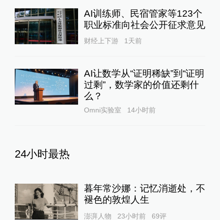
AI训练师、民宿管家等123个
职业标准向社会公开征求意见
财经上下游
1天前
AI让数学从“证明稀缺”到“证明
过剩”，数学家的价值还剩什
么？
Omni实验室
14小时前
24小时最热
暮年常沙娜：记忆消逝处，不
褪色的敦煌人生
澎湃人物
23小时前
69
评