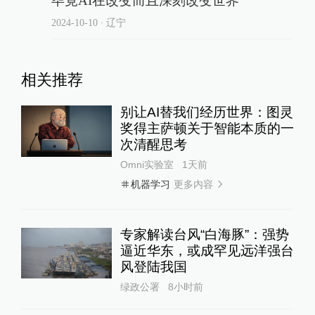
毕竟AI在改变而且深刻改变世界
2024-10-10
∙ 辽宁
相关推荐
别让AI替我们经历世界：图灵
奖得主萨顿关于智能本质的一
次清醒思考
Omni实验室
1天前
更多内容
机器学习
专家解读台风“白海豚”：强势
逼近华东，或成罕见远洋强台
风登陆我国
绿政公署
8小时前