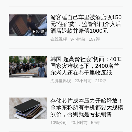
游客睡自己车里被酒店收150
元“住宿费”，监管部门介入后
酒店退款并赔偿1000元
00:19
锋线视频
9小时前
157
评
韩国“超高龄社会”切面：40℃
国家灾难状态下，2400名首
尔老人还在巷子里收废纸
澎湃世界观
23小时前
210
评
存储芯片成本压力开始释放！
余承东称所有手机都要大规模
涨价，否则就是亏损销售
10%公司
20小时前
59
评