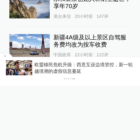
享年70岁
港台来信
20小时前
147
评
新疆4A级及以上景区自驾服
务费均改为按车收费
中国政库
22小时前
122
评
当
欧盟移民危机升级：西意互设边境管控，新一轮
越境潮的虚假信息蔓延
“青海和兰州在抢一碗面？”青
海媒体：这种说法，格局小了
中国政库
18小时前
78
评
蓝厅观察丨被中方反制的7家
美国实体有何来头？
全球速报
17小时前
34
评